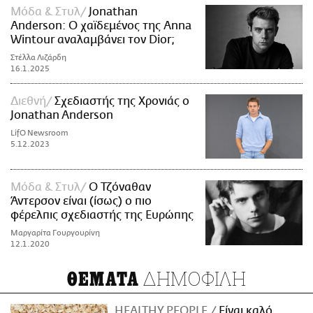
Μόδα & Στυλ
Jonathan
Anderson: Ο χαϊδεμένος της Anna
Wintour αναλαμβάνει τον Dior;
Στέλλα Λιζάρδη
16.1.2025
Διεθνή
Σχεδιαστής της Χρονιάς ο
Jonathan Anderson
LifO Newsroom
5.12.2023
Μόδα & Στυλ
O Τζόναθαν
Άντερσον είναι (ίσως) ο πιο
φέρελπις σχεδιαστής της Ευρώπης
Μαργαρίτα Γουργουρίνη
12.1.2020
ΔΗΜΟΦΙΛΗ
ΘΕΜΑΤΑ
HEALTHY PEOPLE
Είναι καλό