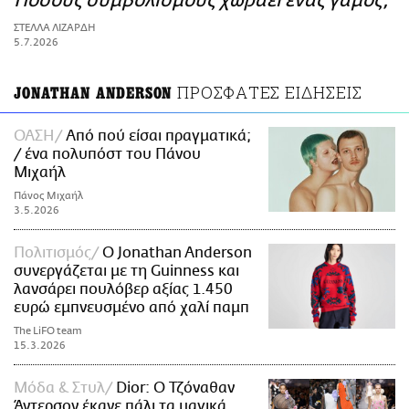
Πόσους συμβολισμούς χωράει ένας γάμος;
ΑΜΠΑ
ΣΤΕΛΛΑ ΛΙΖΑΡΔΗ
PRINT
5.7.2026
ΠΡΟΣΦΑΤΕΣ ΕΙΔΗΣΕΙΣ
JONATHAN ANDERSON
ΟΑΣΗ
Από πού είσαι πραγματικά;
/ ένα πολυπόστ του Πάνου
Μιχαήλ
Πάνος Μιχαήλ
3.5.2026
Πολιτισμός
O Jonathan Anderson
συνεργάζεται με τη Guinness και
λανσάρει πουλόβερ αξίας 1.450
ευρώ εμπνευσμένο από χαλί παμπ
The LiFO team
15.3.2026
Μόδα & Στυλ
Dior: Ο Τζόναθαν
Άντερσον έκανε πάλι τα μαγικά