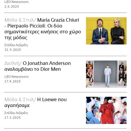
LifO Newsroom
2.6.2025
Μόδα & Στυλ
Maria Grazia Chiuri
- Pierpaolo Piccioli: Οι δύο
σημαντικότερες κινήσεις στο χώρο
της μόδας
Στέλλα Λιζάρδη
31.5.2025
Διεθνή
Ο Jonathan Anderson
αναλαμβάνει το Dior Men
LifO Newsroom
17.4.2025
Μόδα & Στυλ
Η Loewe που
αγαπήσαμε
Στέλλα Λιζάρδη
17.3.2025