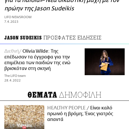
για τα παιδιά»- Νέα δικαστική μάχη με τον
ΑΜΠΑ
πρώην της Jason Sudeikis
PRINT
LIFO NEWSROOM
7.4.2023
ΠΡΟΣΦΑΤΕΣ ΕΙΔΗΣΕΙΣ
JASON SUDEIKIS
Διεθνή
Olivia Wilde: Της
επέδωσαν τα έγγραφα για την
επιμέλεια των παιδιών της ενώ
βρισκόταν στη σκηνή
The LiFO team
28.4.2022
ΔΗΜΟΦΙΛΗ
ΘΕΜΑΤΑ
HEALTHY PEOPLE
Είναι καλό
πρωινό η βρόμη; Ένας γιατρός
απαντά