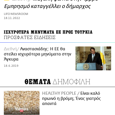
ΑΜΠΑ
Εμπρησμό καταγγέλλει ο δήμαρχος
PRINT
LIFO NEWSROOM
18.11.2022
ΙΣΧΥΡΟΤΕΡΑ ΜΗΝΥΜΑΤΑ ΕΕ ΠΡΟΣ ΤΟΥΡΚΙΑ
ΠΡΟΣΦΑΤΕΣ ΕΙΔΗΣΕΙΣ
Διεθνή
Αναστασιάδης: Η ΕΕ θα
στείλει ισχυρότερα μηνύματα στην
Άγκυρα
18.6.2019
ΔΗΜΟΦΙΛΗ
ΘΕΜΑΤΑ
HEALTHY PEOPLE
Είναι καλό
πρωινό η βρόμη; Ένας γιατρός
απαντά