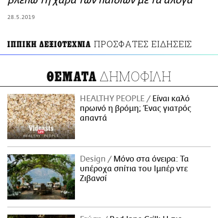
βλέπω τη χαρά των παιδιών με τα άλογα
ΑΜΠΑ
28.5.2019
PRINT
ΠΡΟΣΦΑΤΕΣ ΕΙΔΗΣΕΙΣ
ΙΠΠΙΚΗ ΔΕΞΙΟΤΕΧΝΙΑ
ΔΗΜΟΦΙΛΗ
ΘΕΜΑΤΑ
HEALTHY PEOPLE
Είναι καλό
πρωινό η βρόμη; Ένας γιατρός
απαντά
Design
Μόνο στα όνειρα: Τα
υπέροχα σπίτια του Ιμπέρ ντε
Ζιβανσί