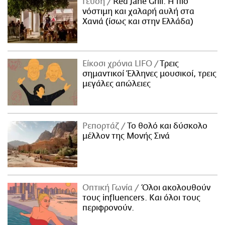
Γεύση
Red Jane Grill: Η πιο
νόστιμη και χαλαρή αυλή στα
Χανιά (ίσως και στην Ελλάδα)
Είκοσι χρόνια LIFO
Tρεις
σημαντικοί Έλληνες μουσικοί, τρεις
μεγάλες απώλειες
Ρεπορτάζ
Το θολό και δύσκολο
μέλλον της Μονής Σινά
Οπτική Γωνία
Όλοι ακολουθούν
τους influencers. Και όλοι τους
περιφρονούν.