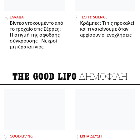
ΕΛΛΑΔΑ
ΤECH & SCIENCE
Βίντεο ντοκουμέντο από
Κράμπες: Τι τις προκαλεί
το τροχαίο στις Σέρρες:
και τι να κάνουμε όταν
Η στιγμή της σφοδρής
αρχίσουν οι ενοχλήσεις
σύγκρουσης - Νεκροί
μητέρα και γιος
ΔΗΜΟΦΙΛΗ
THE GOOD LIFO
GOOD LIVING
ΕΚΠΑΙΔΕΥΣΗ