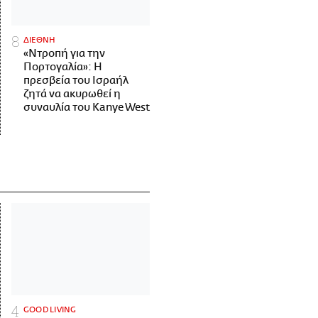
ΔΙΕΘΝΗ
«Ντροπή για την
Πορτογαλία»: Η
πρεσβεία του Ισραήλ
ζητά να ακυρωθεί η
συναυλία του Kanye West
GOOD LIVING