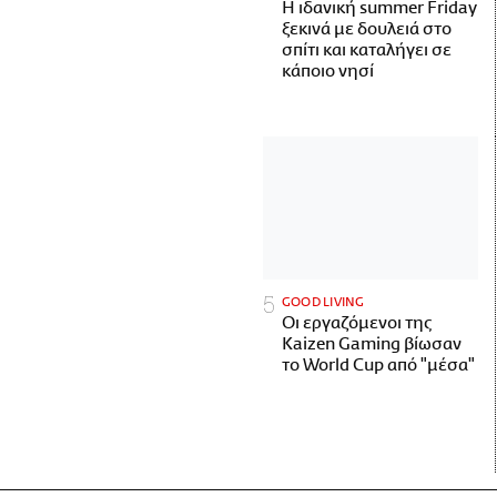
Η ιδανική summer Friday
ξεκινά με δουλειά στο
σπίτι και καταλήγει σε
κάποιο νησί
GOOD LIVING
Οι εργαζόμενοι της
Kaizen Gaming βίωσαν
το World Cup από "μέσα"