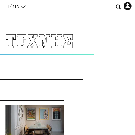
Plus
Θέματα
Συνεντεύξεις
Videos
Σ ΤΕΧΝΗΣ
τα
Αφιερώματα
Ζώδια
Εξομολογήσεις
Blogs
η
Οι Αθηναίοι
Απώλειες
Lgbtqi+
Επιλογές