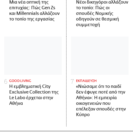
Μια νέα οπτική της
Νέοι δικηγόροι αλλάζουν
επιτυχίας: Πώς Gen Zs
το τοπίο: Πώς οι
και Millennials αλλάζουν
σπουδές Νομικής
το τοπίο της εργασίας
οδηγούν σε θεσμική
συμμετοχή
GOOD LIVING
ΕΚΠΑΙΔΕΥΣΗ
Η εμβληματική City
«Νιώσαμε ότι το παιδί
Exclusive Collection της
δεν έφυγε ποτέ από την
Le Labo έρχεται στην
Αθήνα»: Η εμπειρία
Αθήνα
οικογενειών που
επέλεξαν σπουδές στην
Κύπρο