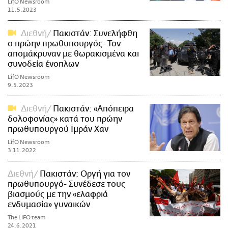
LifO Newsroom
11.5.2023
Διεθνή
Πακιστάν: Συνελήφθη
ο πρώην πρωθυπουργός- Τον
απομάκρυναν με θωρακισμένα και
συνοδεία ένοπλων
LifO Newsroom
9.5.2023
Διεθνή
Πακιστάν: «Απόπειρα
δολοφονίας» κατά του πρώην
πρωθυπουργού Ιμράν Χαν
LifO Newsroom
3.11.2022
Διεθνή
Πακιστάν: Οργή για τον
πρωθυπουργό- Συνέδεσε τους
βιασμούς με την «ελαφριά
ενδυμασία» γυναικών
The LiFO team
24.6.2021