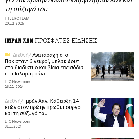
για τον πρώην πρωθυπουργό Ιμράν Χαν και
ΑΜΠΑ
τη σύζυγό του
PRINT
THE LIFO TEAM
20.12.2025
ΠΡΟΣΦΑΤΕΣ ΕΙΔΗΣΕΙΣ
ΙΜΡΑΝ ΧΑΝ
Διεθνή
Αναταραχή στο
Πακιστάν: 6 νεκροί, μπλακ άουτ
στο διαδίκτυο και βίαια επεισόδια
στο Ισλαμαμπάντ
LifO Newsroom
26.11.2024
Διεθνή
Ιμράν Χαν: Κάθειρξη 14
ετών στον πρώην πρωθυπουργό
και τη σύζυγό του
LifO Newsroom
31.1.2024