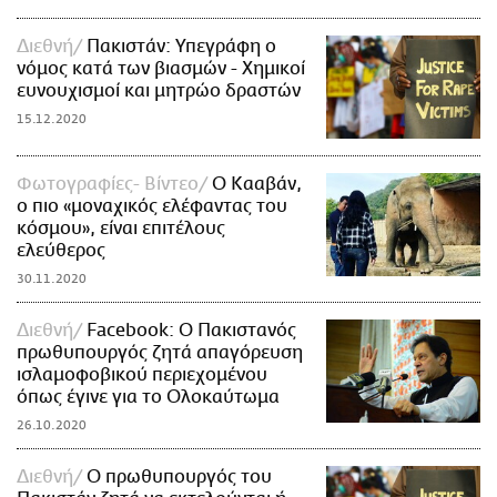
Διεθνή
Πακιστάν: Υπεγράφη ο
νόμος κατά των βιασμών - Χημικοί
ευνουχισμοί και μητρώο δραστών
15.12.2020
Φωτογραφίες- Βίντεο
Ο Κααβάν,
ο πιο «μοναχικός ελέφαντας του
κόσμου», είναι επιτέλους
ελεύθερος
30.11.2020
Διεθνή
Facebook: O Πακιστανός
πρωθυπουργός ζητά απαγόρευση
ισλαμοφοβικού περιεχομένου
όπως έγινε για το Ολοκαύτωμα
26.10.2020
Διεθνή
Ο πρωθυπουργός του