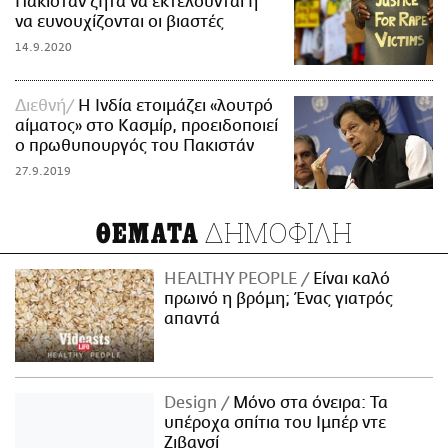
Πακιστάν ζητά να εκτελούνται ή
να ευνουχίζονται οι βιαστές
14.9.2020
Διεθνή
Η Ινδία ετοιμάζει «λουτρό
αίματος» στο Κασμίρ, προειδοποιεί
ο πρωθυπουργός του Πακιστάν
27.9.2019
ΔΗΜΟΦΙΛΗ
ΘΕΜΑΤΑ
HEALTHY PEOPLE
Είναι καλό
πρωινό η βρόμη; Ένας γιατρός
απαντά
Design
Μόνο στα όνειρα: Τα
υπέροχα σπίτια του Ιμπέρ ντε
Ζιβανσί