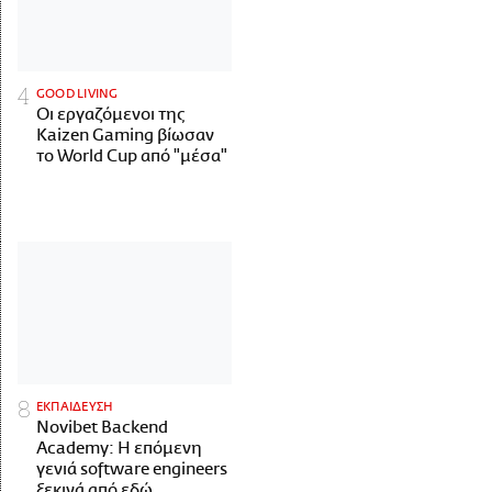
GOOD LIVING
Οι εργαζόμενοι της
Kaizen Gaming βίωσαν
το World Cup από "μέσα"
ΕΚΠΑΙΔΕΥΣΗ
Novibet Backend
Academy: Η επόμενη
γενιά software engineers
ξεκινά από εδώ