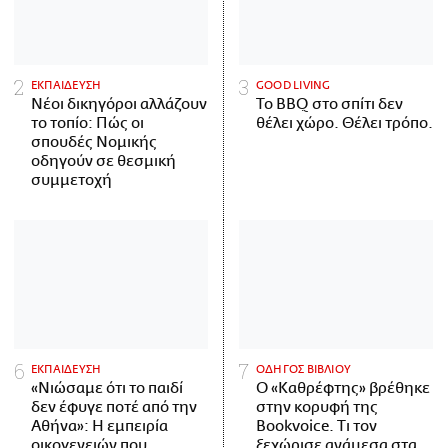
ΕΚΠΑΙΔΕΥΣΗ
GOOD LIVING
Νέοι δικηγόροι αλλάζουν
Το BBQ στο σπίτι δεν
το τοπίο: Πώς οι
θέλει χώρο. Θέλει τρόπο.
σπουδές Νομικής
οδηγούν σε θεσμική
συμμετοχή
ΕΚΠΑΙΔΕΥΣΗ
ΟΔΗΓΟΣ ΒΙΒΛΙΟΥ
«Νιώσαμε ότι το παιδί
Ο «Καθρέφτης» βρέθηκε
δεν έφυγε ποτέ από την
στην κορυφή της
Αθήνα»: Η εμπειρία
Bookvoice. Τι τον
οικογενειών που
ξεχώρισε ανάμεσα στα