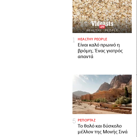
HEALTHY PEOPLE
Είναι καλό πρωινό η
βρόμη; Ένας γιατρός
απαντά
ΡΕΠΟΡΤΑΖ
Το θολό και δύσκολο
μέλλον της Μονής Σινά