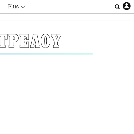
Plus
Θέματα
Συνεντεύξεις
Videos
ΤΡΕΛΟΥ
τα
Αφιερώματα
Ζώδια
Εξομολογήσεις
Blogs
η
Οι Αθηναίοι
Απώλειες
Lgbtqi+
Επιλογές