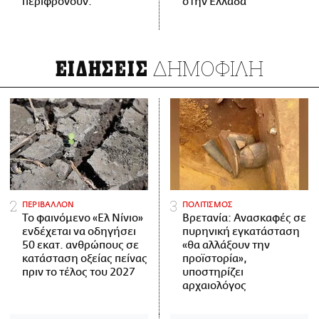
περιφρονούν.
στην Ελλάδα
ΔΗΜΟΦΙΛΗ
ΕΙΔΗΣΕΙΣ
ΠΕΡΙΒΑΛΛΟΝ
ΠΟΛΙΤΙΣΜΟΣ
Το φαινόμενο «Ελ Νίνιο»
Βρετανία: Ανασκαφές σε
ενδέχεται να οδηγήσει
πυρηνική εγκατάσταση
50 εκατ. ανθρώπους σε
«θα αλλάξουν την
κατάσταση οξείας πείνας
προϊστορία»,
πριν το τέλος του 2027
υποστηρίζει
αρχαιολόγος