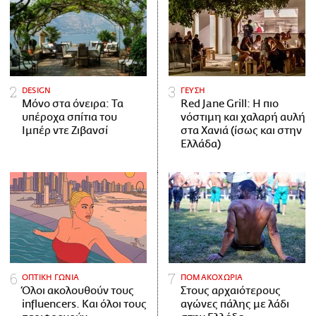
DESIGN
ΓΕΥΣΗ
Μόνο στα όνειρα: Τα
Red Jane Grill: Η πιο
υπέροχα σπίτια του
νόστιμη και χαλαρή αυλή
Ιμπέρ ντε Ζιβανσί
στα Χανιά (ίσως και στην
Ελλάδα)
ΟΠΤΙΚΗ ΓΩΝΙΑ
ΠΟΜΑΚΟΧΩΡΙΑ
Όλοι ακολουθούν τους
Στους αρχαιότερους
influencers. Και όλοι τους
αγώνες πάλης με λάδι