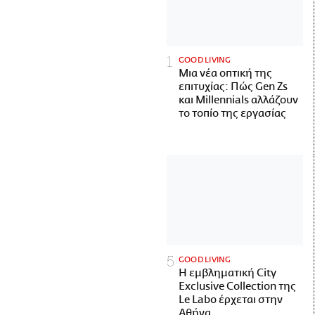
GOOD LIVING
Μια νέα οπτική της
επιτυχίας: Πώς Gen Zs
και Millennials αλλάζουν
το τοπίο της εργασίας
GOOD LIVING
Η εμβληματική City
Exclusive Collection της
Le Labo έρχεται στην
Αθήνα