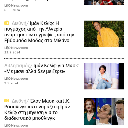
LifO Newsroom
6.11.2024
Διεθνή
Ιμάν Κελίφ: Η
πυγμάχος από την Αλγερία
ανάρτησε φωτογραφίες από την
Εβδομάδα Μόδας στο Μιλάνο
LifO Newsroom
23.9.2024
Αθλητισμός
Ιμάν Κελίφ για Μασκ:
«Με μισεί αλλά δεν με ξέρει»
LifO Newsroom
9.9.2024
Διεθνή
Έλον Μασκ και J.K.
Ρόουλινγκ κατονομάζει η Ιμάν
Κελίφ στη μήνυση για το
διαδικτυακό μπούλινγκ
LifO Newsroom