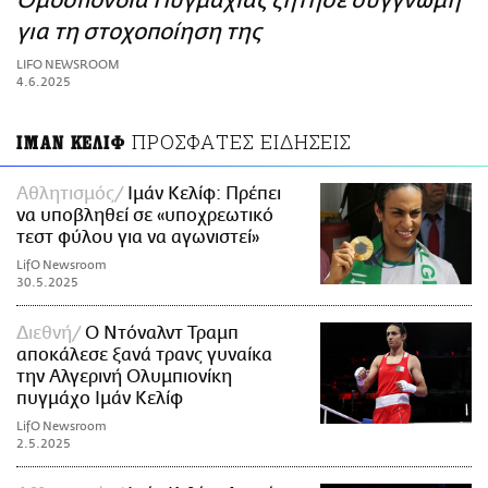
Ομοσπονδία Πυγμαχίας ζήτησε συγγνώμη
ΑΜΠΑ
για τη στοχοποίηση της
PRINT
LIFO NEWSROOM
4.6.2025
ΠΡΟΣΦΑΤΕΣ ΕΙΔΗΣΕΙΣ
ΙΜΑΝ ΚΕΛΙΦ
Αθλητισμός
Ιμάν Κελίφ: Πρέπει
να υποβληθεί σε «υποχρεωτικό
τεστ φύλου για να αγωνιστεί»
LifO Newsroom
30.5.2025
Διεθνή
Ο Ντόναλντ Τραμπ
αποκάλεσε ξανά τρανς γυναίκα
την Αλγερινή Ολυμπιονίκη
πυγμάχο Ιμάν Κελίφ
LifO Newsroom
2.5.2025