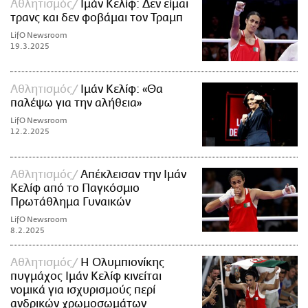
Αθλητισμός
Ιμάν Κελίφ: Δεν είμαι
τρανς και δεν φοβάμαι τον Τραμπ
LifO Newsroom
19.3.2025
Αθλητισμός
Ιμάν Κελίφ: «Θα
παλέψω για την αλήθεια»
LifO Newsroom
12.2.2025
Αθλητισμός
Απέκλεισαν την Ιμάν
Κελίφ από το Παγκόσμιο
Πρωτάθλημα Γυναικών
LifO Newsroom
8.2.2025
Αθλητισμός
Η Ολυμπιονίκης
πυγμάχος Ιμάν Κελίφ κινείται
νομικά για ισχυρισμούς περί
ανδρικών χρωμοσωμάτων