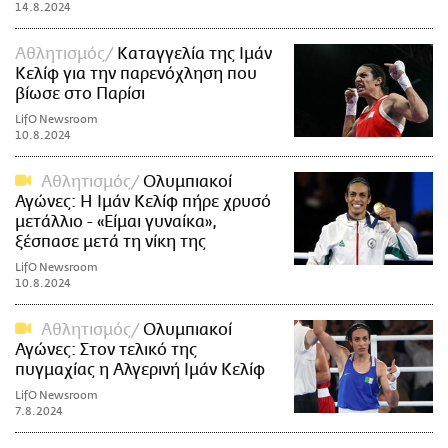
14.8.2024
Αθλητισμός
Καταγγελία της Ιμάν
Κελίφ για την παρενόχληση που
βίωσε στο Παρίσι
LifO Newsroom
10.8.2024
Αθλητισμός
Ολυμπιακοί
Αγώνες: Η Ιμάν Κελίφ πήρε χρυσό
μετάλλιο - «Είμαι γυναίκα»,
ξέσπασε μετά τη νίκη της
LifO Newsroom
10.8.2024
Αθλητισμός
Ολυμπιακοί
Αγώνες: Στον τελικό της
πυγμαχίας η Αλγερινή Ιμάν Κελίφ
LifO Newsroom
7.8.2024