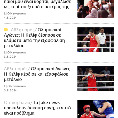
παιδί μου είναι κορίτσι, μεγάλωσε
ως κορίτσι» ξεσπά ο πατέρας της
LifO Newsroom
4.8.2024
Αθλητισμός
Ολυμπιακοί
Αγώνες: Η Κελίφ ξέσπασε σε
κλάματα μετά την εξασφάλιση
μεταλλίου
LifO Newsroom
3.8.2024
Αθλητισμός
Ολυμπιακοί Αγώνες:
Η Κελίφ κέρδισε και εξασφάλισε
μετάλλιο
LifO Newsroom
3.8.2024
Οπτική Γωνία
Τα fake news
προκαλούν άσκοπη οργή, κι αυτό
είναι πρόβλημα