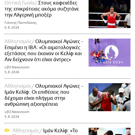
Οπτική Γωνία
Στους καφενέδες
της επικράτειας ακόμα συζητάνε
την Αλγερινή μποξέρ
Γιάννης Παντελάκης
6.8.2024
Αθλητισμός
Ολυμπιακοί Αγώνες -
Επιμένει η IBA: «Οι αιματολογικές
εξετάσεις που έκαναν οι Κελίφ και
Λιν δείχνουν ότι είναι άντρες»
LifO Newsroom
5.8.2024
Αθλητισμός
Ολυμπιακοί Αγώνες -
Ιμάν Κελίφ: Οι επιθέσεις που
δέχομαι είναι πλήγμα στην
ανθρώπινη αξιοπρέπεια
LifO Newsroom
5.8.2024
Αθλητισμός
Ιμάν Κελίφ: «Το