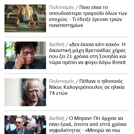
Πολιτισμός
Ποιο είναι το
σπουδαιότερο τραγούδι όλων των
εποχών; - Τι έδειξε έρευνα τριών
πανεπιστημίων
Διεθνή
«Δεν έκανα κάτι κακό»: Η
δικαστική μάχη Βρετανίδας χήρας
που ζει 21 χρόνια στη Σουηδία και
τώρα πρέπει να φύγει λόγω Brexit
Πολιτισμός
Πέθανε ο ηθοποιός
Νίκος Καλογερόπουλος σε ηλικία
74 ετών
Διεθνή
Ο Μπραντ Πιτ άρχισε να
πίνει ξανά, έπειτα από επτά χρόνια
νηφαλιότητας - «Μπορώ να πιω