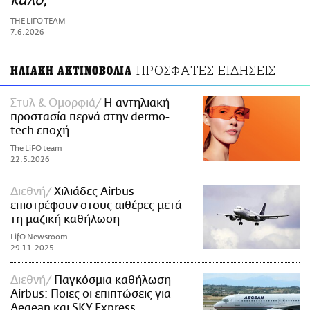
καλό;
ΑΜΠΑ
THE LIFO TEAM
PRINT
7.6.2026
ΠΡΟΣΦΑΤΕΣ ΕΙΔΗΣΕΙΣ
ΗΛΙΑΚΗ ΑΚΤΙΝΟΒΟΛΙΑ
Στυλ & Ομορφιά
Η αντηλιακή
προστασία περνά στην dermo-
tech εποχή
The LiFO team
22.5.2026
Διεθνή
Χιλιάδες Airbus
επιστρέφουν στους αιθέρες μετά
τη μαζική καθήλωση
LifO Newsroom
29.11.2025
Διεθνή
Παγκόσμια καθήλωση
Airbus: Ποιες οι επιπτώσεις για
Aegean και SKY Express