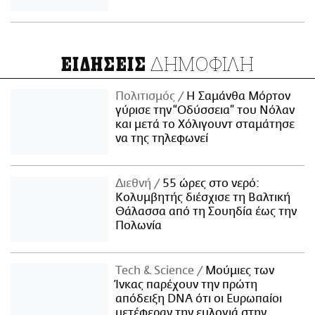
ΔΗΜΟΦΙΛΗ
ΕΙΔΗΣΕΙΣ
Πολιτισμός
Η Σαμάνθα Μόρτον
γύρισε την “Οδύσσεια” του Νόλαν
και μετά το Χόλιγουντ σταμάτησε
να της τηλεφωνεί
Διεθνή
55 ώρες στο νερό:
Κολυμβητής διέσχισε τη Βαλτική
Θάλασσα από τη Σουηδία έως την
Πολωνία
Τech & Science
Μούμιες των
Ίνκας παρέχουν την πρώτη
απόδειξη DNA ότι οι Ευρωπαίοι
μετέφεραν την ευλογιά στην