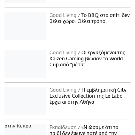
Good Living
Το BBQ στο σπίτι δεν
θέλει χώρο. Θέλει τρόπο.
Good Living
Οι εργαζόμενοι της
Kaizen Gaming βίωσαν το World
Cup από "μέσα"
Good Living
Η εμβληματική City
Exclusive Collection της Le Labo
έρχεται στην Αθήνα
Εκπαίδευση
«Νιώσαμε ότι το
παιδί δεν έφυγε ποτέ από την