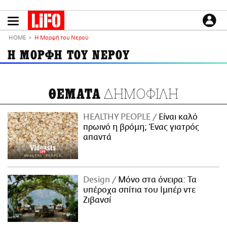
Παράκαμψη
προς
το
ΕΙΔΗΣΕΙΣ
κυρίως
HOME
Η Μορφή του Νερού
περιεχόμενο
CULTURE
Η ΜΟΡΦΗ ΤΟΥ ΝΕΡΟΥ
ΑΠΟΨΕΙΣ
ΤΡΟΠΟΣ ΖΩΗΣ
ΔΗΜΟΦΙΛΗ
ΘΕΜΑΤΑ
PODCASTS
Plus
HEALTHY PEOPLE
Είναι καλό
πρωινό η βρόμη; Ένας γιατρός
απαντά
LIFO SHOP
NEWSLETTER
Design
Μόνο στα όνειρα: Τα
ΜΙΚΡΟΠΡΑΓΜΑΤΑ
υπέροχα σπίτια του Ιμπέρ ντε
THE GOOD LIFO
Ζιβανσί
LIFOLAND
CITY GUIDE