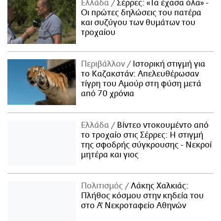
Ελλάδα
Σέρρες: «Τα έχασα όλα» -
Οι πρώτες δηλώσεις του πατέρα
και συζύγου των θυμάτων του
τροχαίου
Περιβάλλον
Ιστορική στιγμή για
το Καζακστάν: Απελευθέρωσαν
τίγρη του Αμούρ στη φύση μετά
από 70 χρόνια
Ελλάδα
Βίντεο ντοκουμέντο από
το τροχαίο στις Σέρρες: Η στιγμή
της σφοδρής σύγκρουσης - Νεκροί
μητέρα και γιος
Πολιτισμός
Λάκης Χαλκιάς:
Πλήθος κόσμου στην κηδεία του
στο Α' Νεκροταφείο Αθηνών