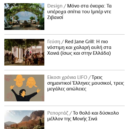
Design
Μόνο στα όνειρα: Τα
υπέροχα σπίτια του Ιμπέρ ντε
Ζιβανσί
Γεύση
Red Jane Grill: Η πιο
νόστιμη και χαλαρή αυλή στα
Χανιά (ίσως και στην Ελλάδα)
Είκοσι χρόνια LIFO
Tρεις
σημαντικοί Έλληνες μουσικοί, τρεις
μεγάλες απώλειες
Ρεπορτάζ
Το θολό και δύσκολο
μέλλον της Μονής Σινά