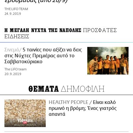
εβδομάδας (από 26/9)
ΑΜΠΑ
THE LIFO TEAM
PRINT
24.9.2019
ΠΡΟΣΦΑΤΕΣ
Η ΜΕΓΑΛΗ ΝΥΧΤΑ ΤΗΣ ΝΑΠΟΛΗΣ
ΕΙΔΗΣΕΙΣ
Σινεμά
5 ταινίες που αξίζει να δεις
στις Νύχτες Πρεμιέρας αυτό το
Σαββατοκύριακο
The LiFO team
20.9.2019
ΔΗΜΟΦΙΛΗ
ΘΕΜΑΤΑ
HEALTHY PEOPLE
Είναι καλό
πρωινό η βρόμη; Ένας γιατρός
απαντά