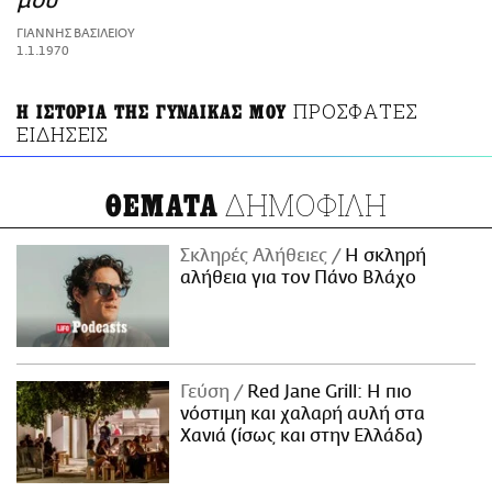
μου
ΑΜΠΑ
ΓΙΑΝΝΗΣ ΒΑΣΙΛΕΙΟΥ
PRINT
1.1.1970
ΠΡΟΣΦΑΤΕΣ
Η ΙΣΤΟΡΙΑ ΤΗΣ ΓΥΝΑΙΚΑΣ ΜΟΥ
ΕΙΔΗΣΕΙΣ
ΔΗΜΟΦΙΛΗ
ΘΕΜΑΤΑ
Σκληρές Αλήθειες
H σκληρή
αλήθεια για τον Πάνο Βλάχο
Γεύση
Red Jane Grill: Η πιο
νόστιμη και χαλαρή αυλή στα
Χανιά (ίσως και στην Ελλάδα)