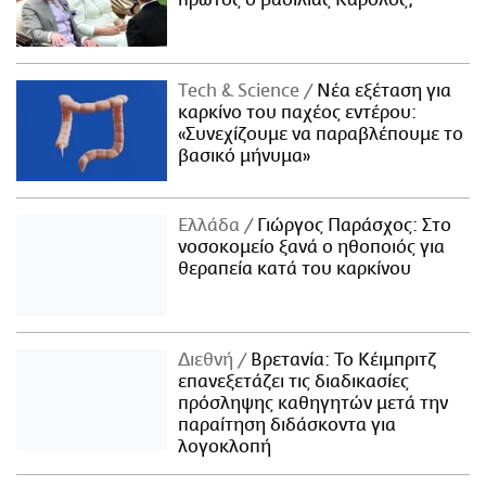
πρώτος ο βασιλιάς Κάρολος;
Τech & Science
Νέα εξέταση για
καρκίνο του παχέος εντέρου:
«Συνεχίζουμε να παραβλέπουμε το
βασικό μήνυμα»
Ελλάδα
Γιώργος Παράσχος: Στο
νοσοκομείο ξανά ο ηθοποιός για
θεραπεία κατά του καρκίνου
Διεθνή
Βρετανία: Το Κέιμπριτζ
επανεξετάζει τις διαδικασίες
πρόσληψης καθηγητών μετά την
παραίτηση διδάσκοντα για
λογοκλοπή