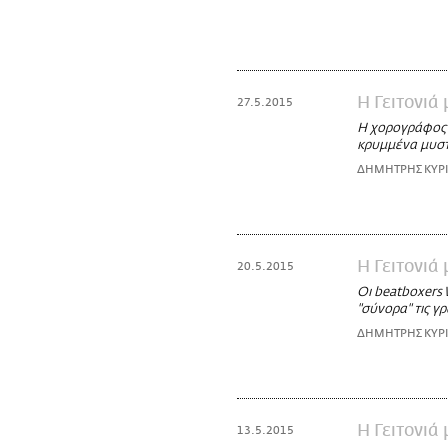
Η Γειτονιά
27.5.2015
Η χορογράφος Π
κρυμμένα μυστ
ΔΗΜΗΤΡΗΣ ΚΥΡ
Η Γειτονιά
20.5.2015
Οι beatboxers 
"σύνορα" τις γ
ΔΗΜΗΤΡΗΣ ΚΥΡ
Η Γειτονιά
13.5.2015