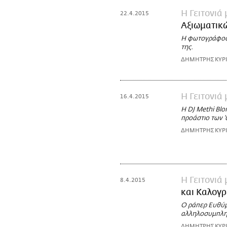
Η Γειτονιά
22.4.2015
Αξιωματικώ
Η φωτογράφος 
της.
ΔΗΜΗΤΡΗΣ ΚΥΡ
Η Γειτονιά
16.4.2015
Η DJ Methi Blo
προάστιο των '
ΔΗΜΗΤΡΗΣ ΚΥΡ
Η Γειτονιά
8.4.2015
και Καλογρ
Ο ράπερ Ευθύμ
αλληλοσυμπλη
ΔΗΜΗΤΡΗΣ ΚΥΡ