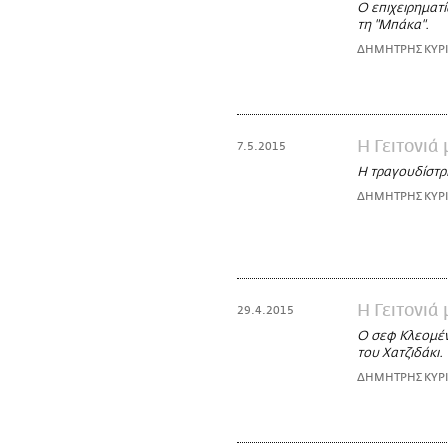
Ο επιχειρηματ
τη "Μπάκα".
ΔΗΜΗΤΡΗΣ ΚΥΡ
Η Γειτονιά
7.5.2015
Η τραγουδίστρι
ΔΗΜΗΤΡΗΣ ΚΥΡ
Η Γειτονιά
29.4.2015
Ο σεφ Κλεομέν
του Χατζιδάκι.
ΔΗΜΗΤΡΗΣ ΚΥΡ