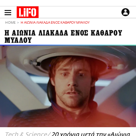
Παράκαμψη
προς
το
ΕΙΔΗΣΕΙΣ
κυρίως
HOME
Η ΑΙΩΝΙΑ ΛΙΑΚΑΔΑ ΕΝΟΣ ΚΑΘΑΡΟΥ ΜΥΑΛΟΥ
περιεχόμενο
CULTURE
Η ΑΙΩΝΙΑ ΛΙΑΚΑΔΑ ΕΝΟΣ ΚΑΘΑΡΟΥ
ΜΥΑΛΟΥ
ΑΠΟΨΕΙΣ
ΤΡΟΠΟΣ ΖΩΗΣ
PODCASTS
Plus
LIFO SHOP
NEWSLETTER
ΜΙΚΡΟΠΡΑΓΜΑΤΑ
THE GOOD LIFO
LIFOLAND
CITY GUIDE
Tech & Science
20 χρόνια μετά την «Αιώνια