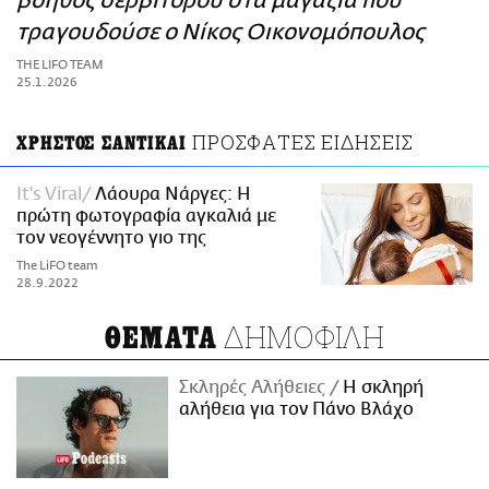
βοηθός σερβιτόρου στα μαγαζιά που
ΑΜΠΑ
τραγουδούσε ο Νίκος Οικονομόπουλος
PRINT
THE LIFO TEAM
25.1.2026
ΠΡΟΣΦΑΤΕΣ ΕΙΔΗΣΕΙΣ
ΧΡΗΣΤΟΣ ΣΑΝΤΙΚΑΙ
It's Viral
Λάουρα Νάργες: Η
πρώτη φωτογραφία αγκαλιά με
τον νεογέννητο γιο της
The LiFO team
28.9.2022
ΔΗΜΟΦΙΛΗ
ΘΕΜΑΤΑ
Σκληρές Αλήθειες
H σκληρή
αλήθεια για τον Πάνο Βλάχο