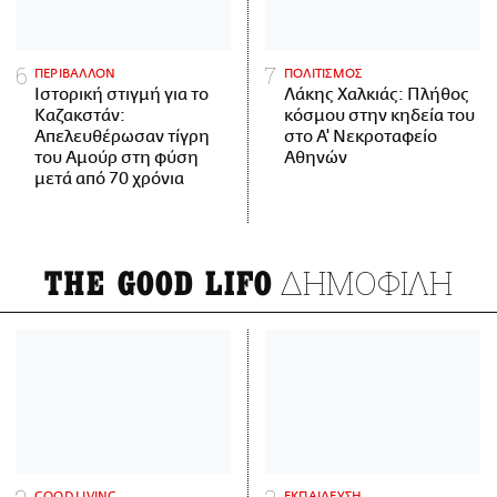
ΠΕΡΙΒΑΛΛΟΝ
ΠΟΛΙΤΙΣΜΟΣ
Ιστορική στιγμή για το
Λάκης Χαλκιάς: Πλήθος
Καζακστάν:
κόσμου στην κηδεία του
Απελευθέρωσαν τίγρη
στο Α' Νεκροταφείο
του Αμούρ στη φύση
Αθηνών
μετά από 70 χρόνια
ΔΗΜΟΦΙΛΗ
THE GOOD LIFO
GOOD LIVING
ΕΚΠΑΙΔΕΥΣΗ