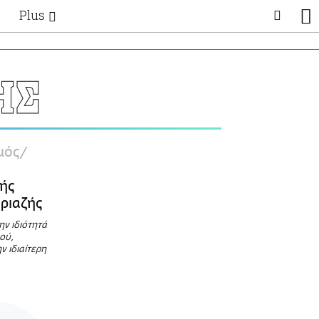
Plus
Θέματα
Συνεντεύξεις
Videos
ΗΣ
τα
Αφιερώματα
Ζώδια
Εξομολογήσεις
Blogs
η
μός
Οι Αθηναίοι
Απώλειες
τής
Lgbtqi+
ριαζής
Επιλογές
ην ιδιότητά
ού,
ν ιδιαίτερη