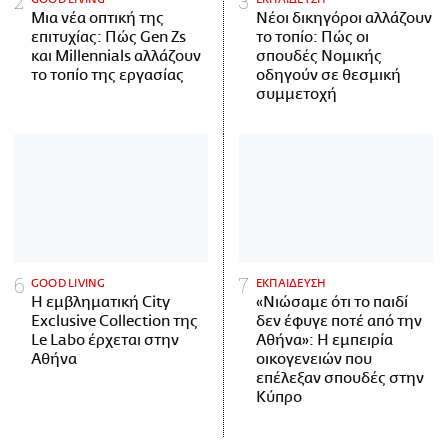
Μια νέα οπτική της
Νέοι δικηγόροι αλλάζουν
επιτυχίας: Πώς Gen Zs
το τοπίο: Πώς οι
και Millennials αλλάζουν
σπουδές Νομικής
το τοπίο της εργασίας
οδηγούν σε θεσμική
συμμετοχή
GOOD LIVING
ΕΚΠΑΙΔΕΥΣΗ
Η εμβληματική City
«Νιώσαμε ότι το παιδί
Exclusive Collection της
δεν έφυγε ποτέ από την
Le Labo έρχεται στην
Αθήνα»: Η εμπειρία
Αθήνα
οικογενειών που
επέλεξαν σπουδές στην
Κύπρο