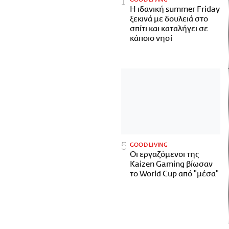
Η ιδανική summer Friday
ξεκινά με δουλειά στο
σπίτι και καταλήγει σε
κάποιο νησί
GOOD LIVING
Οι εργαζόμενοι της
Kaizen Gaming βίωσαν
το World Cup από "μέσα"