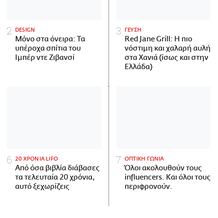
DESIGN
ΓΕΥΣΗ
Μόνο στα όνειρα: Τα
Red Jane Grill: Η πιο
υπέροχα σπίτια του
νόστιμη και χαλαρή αυλή
Ιμπέρ ντε Ζιβανσί
στα Χανιά (ίσως και στην
Ελλάδα)
20 ΧΡΟΝΙΑ LIFO
ΟΠΤΙΚΗ ΓΩΝΙΑ
Από όσα βιβλία διάβασες
Όλοι ακολουθούν τους
τα τελευταία 20 χρόνια,
influencers. Και όλοι τους
αυτό ξεχωρίζεις
περιφρονούν.