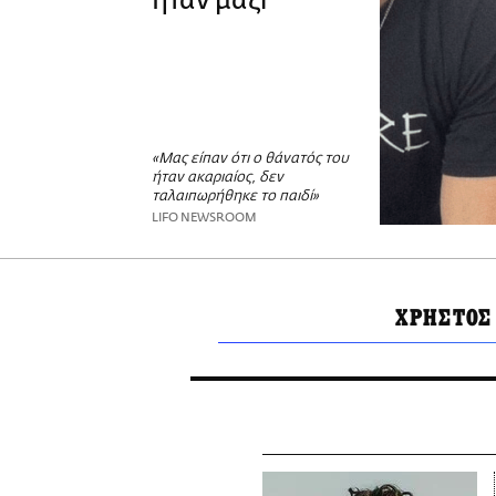
ήταν μαζί
«Μας είπαν ότι ο θάνατός του
ήταν ακαριαίος, δεν
ταλαιπωρήθηκε το παιδί»
LIFO NEWSROOM
ΧΡΗΣΤΟΣ