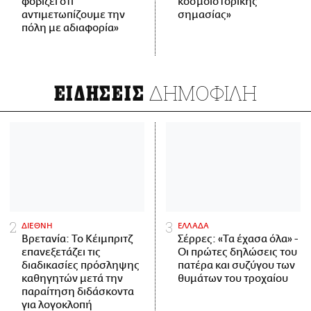
φοβίζει ότι
κοσμοϊστορικής
αντιμετωπίζουμε την
σημασίας»
πόλη με αδιαφορία»
ΔΗΜΟΦΙΛΗ
ΕΙΔΗΣΕΙΣ
ΔΙΕΘΝΗ
ΕΛΛΑΔΑ
Βρετανία: Το Κέιμπριτζ
Σέρρες: «Τα έχασα όλα» -
επανεξετάζει τις
Οι πρώτες δηλώσεις του
διαδικασίες πρόσληψης
πατέρα και συζύγου των
καθηγητών μετά την
θυμάτων του τροχαίου
παραίτηση διδάσκοντα
για λογοκλοπή