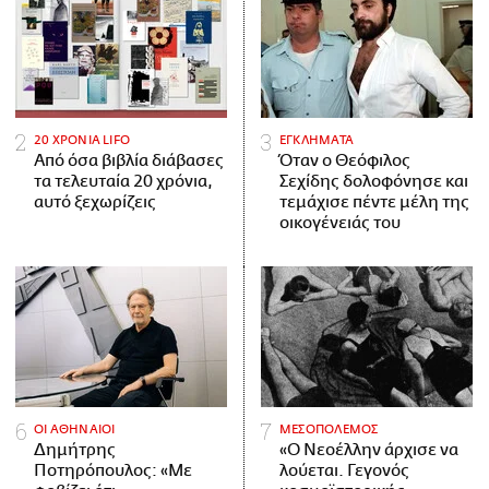
20 ΧΡΟΝΙΑ LIFO
ΕΓΚΛΗΜΑΤΑ
Από όσα βιβλία διάβασες
Όταν ο Θεόφιλος
τα τελευταία 20 χρόνια,
Σεχίδης δολοφόνησε και
αυτό ξεχωρίζεις
τεμάχισε πέντε μέλη της
οικογένειάς του
ΟΙ ΑΘΗΝΑΙΟΙ
ΜΕΣΟΠΟΛΕΜΟΣ
Δημήτρης
«Ο Νεοέλλην άρχισε να
Ποτηρόπουλος: «Με
λούεται. Γεγονός