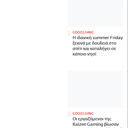
GOOD LIVING
Η ιδανική summer Friday
ξεκινά με δουλειά στο
σπίτι και καταλήγει σε
κάποιο νησί
GOOD LIVING
Οι εργαζόμενοι της
Kaizen Gaming βίωσαν