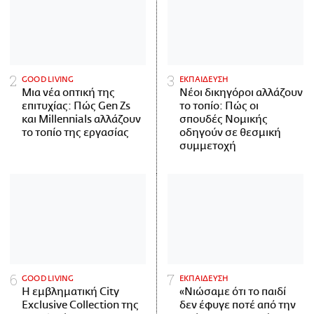
GOOD LIVING
ΕΚΠΑΙΔΕΥΣΗ
Μια νέα οπτική της
Νέοι δικηγόροι αλλάζουν
επιτυχίας: Πώς Gen Zs
το τοπίο: Πώς οι
και Millennials αλλάζουν
σπουδές Νομικής
το τοπίο της εργασίας
οδηγούν σε θεσμική
συμμετοχή
GOOD LIVING
ΕΚΠΑΙΔΕΥΣΗ
Η εμβληματική City
«Νιώσαμε ότι το παιδί
Exclusive Collection της
δεν έφυγε ποτέ από την