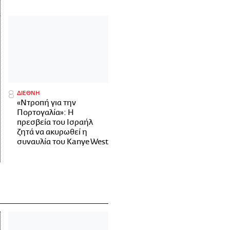
ΔΙΕΘΝΗ
«Ντροπή για την
Πορτογαλία»: Η
πρεσβεία του Ισραήλ
ζητά να ακυρωθεί η
συναυλία του Kanye West