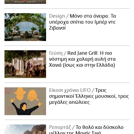
Design
Μόνο στα όνειρα: Τα
υπέροχα σπίτια του Ιμπέρ ντε
Ζιβανσί
Γεύση
Red Jane Grill: Η πιο
νόστιμη και χαλαρή αυλή στα
Χανιά (ίσως και στην Ελλάδα)
Είκοσι χρόνια LIFO
Tρεις
σημαντικοί Έλληνες μουσικοί, τρεις
μεγάλες απώλειες
Ρεπορτάζ
Το θολό και δύσκολο
μέλλον της Μονής Σινά