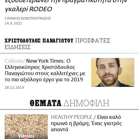
εξουδετερώνει την πραγματικότητα στην
ΑΜΠΑ
γκαλερί RODEO
PRINT
ΓΙΑΝΝΗΣ ΚΩΝΣΤΑΝΤΙΝΙΔΗΣ
14.8.2021
ΠΡΟΣΦΑΤΕΣ
ΧΡΙΣΤΟΔΟΥΛΟΣ ΠΑΝΑΓΙΩΤΟΥ
ΕΙΔΗΣΕΙΣ
Culture
New York Times: Ο
Ελληνοκύπριος Χριστόδουλος
Παναγιώτου στους καλλιτέχνες με
το πιο αξιόλογο έργο για το 2019
28.12.2019
ΔΗΜΟΦΙΛΗ
ΘΕΜΑΤΑ
HEALTHY PEOPLE
Είναι καλό
πρωινό η βρόμη; Ένας γιατρός
απαντά