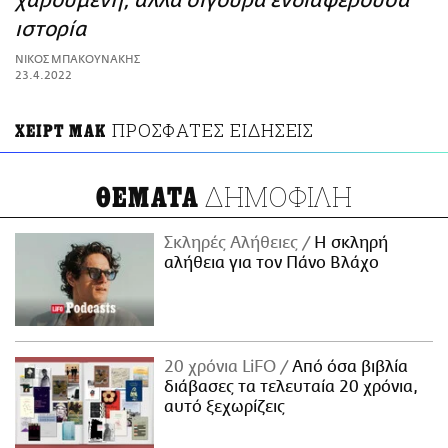
χαρούμενη, αλλά σίγουρα ενδιαφέρουσα
ΑΜΠΑ
ιστορία
PRINT
ΝΙΚΟΣ ΜΠΑΚΟΥΝΑΚΗΣ
23.4.2022
ΠΡΟΣΦΑΤΕΣ ΕΙΔΗΣΕΙΣ
ΧΕΙΡΤ ΜΑΚ
ΔΗΜΟΦΙΛΗ
ΘΕΜΑΤΑ
Σκληρές Αλήθειες
H σκληρή
αλήθεια για τον Πάνο Βλάχο
20 χρόνια LiFO
Από όσα βιβλία
διάβασες τα τελευταία 20 χρόνια,
αυτό ξεχωρίζεις