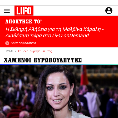
Παράκαμψη
προς
το
ΕΙΔΗΣΕΙΣ
κυρίως
ΑΠΟΚΤΗΣΕ ΤΟ!
περιεχόμενο
CULTURE
Η Σκληρή Αλήθεια για τη Μαλβίνα Κάραλη -
ΑΠΟΨΕΙΣ
Διαθέσιμη τώρα στo LiFO onDemand
ΤΡΟΠΟΣ ΖΩΗΣ
Δείτε περισσότερα
PODCASTS
HOME
Χαμένοι ευρωβουλευτές
Plus
ΧΑΜΕΝΟΙ ΕΥΡΩΒΟΥΛΕΥΤΕΣ
LIFO SHOP
NEWSLETTER
ΜΙΚΡΟΠΡΑΓΜΑΤΑ
THE GOOD LIFO
LIFOLAND
CITY GUIDE