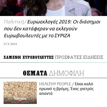
ΑΜΠΑ
PRINT
Πολιτική
Ευρωεκλογές 2019: Οι διάσημοι
που δεν κατάφεραν να εκλεγούν
Ευρωβουλευτές με το ΣΥΡΙΖΑ
27.5.2019
ΠΡΟΣΦΑΤΕΣ ΕΙΔΗΣΕΙΣ
ΧΑΜΕΝΟΙ ΕΥΡΩΒΟΥΛΕΥΤΕΣ
ΔΗΜΟΦΙΛΗ
ΘΕΜΑΤΑ
HEALTHY PEOPLE
Είναι καλό
πρωινό η βρόμη; Ένας γιατρός
απαντά