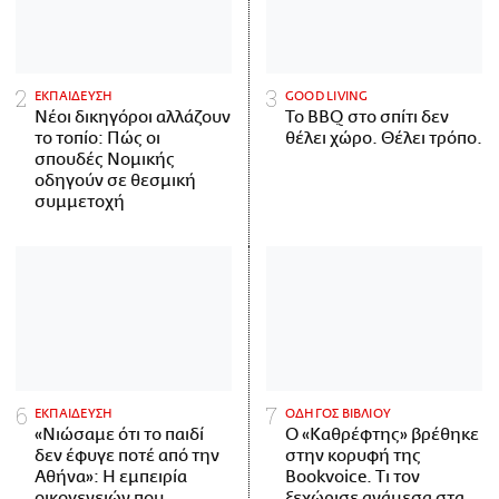
ΕΚΠΑΙΔΕΥΣΗ
GOOD LIVING
Νέοι δικηγόροι αλλάζουν
Το BBQ στο σπίτι δεν
το τοπίο: Πώς οι
θέλει χώρο. Θέλει τρόπο.
σπουδές Νομικής
οδηγούν σε θεσμική
συμμετοχή
ΕΚΠΑΙΔΕΥΣΗ
ΟΔΗΓΟΣ ΒΙΒΛΙΟΥ
«Νιώσαμε ότι το παιδί
Ο «Καθρέφτης» βρέθηκε
δεν έφυγε ποτέ από την
στην κορυφή της
Αθήνα»: Η εμπειρία
Bookvoice. Τι τον
οικογενειών που
ξεχώρισε ανάμεσα στα