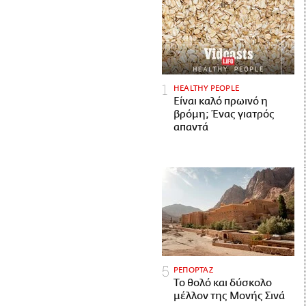
HEALTHY PEOPLE
Είναι καλό πρωινό η
βρόμη; Ένας γιατρός
απαντά
ΡΕΠΟΡΤΑΖ
Το θολό και δύσκολο
μέλλον της Μονής Σινά