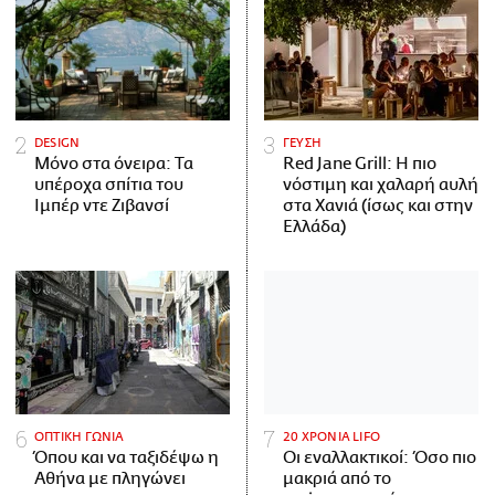
DESIGN
ΓΕΥΣΗ
Μόνο στα όνειρα: Τα
Red Jane Grill: Η πιο
υπέροχα σπίτια του
νόστιμη και χαλαρή αυλή
Ιμπέρ ντε Ζιβανσί
στα Χανιά (ίσως και στην
Ελλάδα)
ΟΠΤΙΚΗ ΓΩΝΙΑ
20 ΧΡΟΝΙΑ LIFO
Όπου και να ταξιδέψω η
Οι εναλλακτικοί: Όσο πιο
Αθήνα με πληγώνει
μακριά από το