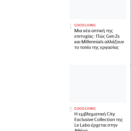
GOOD LIVING
Μια νέα οπτική της
επιτυχίας: Πώς Gen Zs
και Millennials αλλάζουν
το τοπίο της εργασίας
GOOD LIVING
Η εμβληματική City
Exclusive Collection της
Le Labo έρχεται στην
Αθήνα