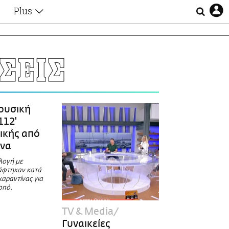
Plus
Θέματα
Συνεντεύξεις
Videos
ΣΕΙΣ
τα
Αφιερώματα
Ζώδια
Εξομολογήσεις
Blogs
η
υσική
Οι Αθηναίοι
112'
Απώλειες
ικής από
Lgbtqi+
ίνα
Επιλογές
λογή με
άφτηκαν κατά
καραντίνας για
οπό.
TV & Media
Γυναικείες