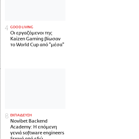
GOOD LIVING
Οι εργαζόμενοι της
Kaizen Gaming βίωσαν
το World Cup από "μέσα"
ΕΚΠΑΙΔΕΥΣΗ
Novibet Backend
Academy: Η επόμενη
γενιά software engineers
ξεκινά από εδώ