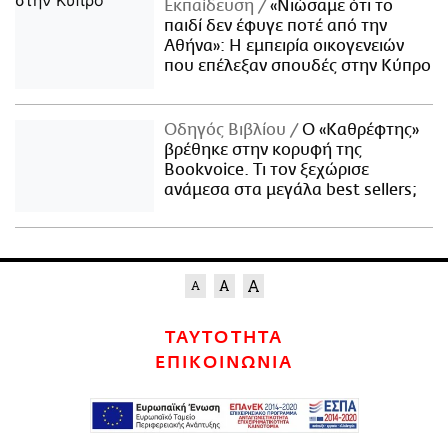
Εκπαίδευση
«Νιώσαμε ότι το
παιδί δεν έφυγε ποτέ από την
Αθήνα»: Η εμπειρία οικογενειών
που επέλεξαν σπουδές στην Κύπρο
Οδηγός Βιβλίου
Ο «Καθρέφτης»
βρέθηκε στην κορυφή της
Bookvoice. Τι τον ξεχώρισε
ανάμεσα στα μεγάλα best sellers;
ΤΑΥΤΟΤΗΤΑ
ΕΠΙΚΟΙΝΩΝΙΑ