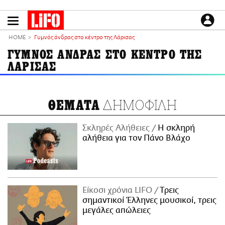
Παράκαμψη
προς
το
ΕΙΔΗΣΕΙΣ
κυρίως
HOME
Γυμνός άνδρας στο κέντρο της Λάρισας
περιεχόμενο
CULTURE
ΓΥΜΝΟΣ ΑΝΔΡΑΣ ΣΤΟ ΚΕΝΤΡΟ ΤΗΣ
ΛΑΡΙΣΑΣ
ΑΠΟΨΕΙΣ
ΤΡΟΠΟΣ ΖΩΗΣ
PODCASTS
ΔΗΜΟΦΙΛΗ
ΘΕΜΑΤΑ
Plus
Σκληρές Αλήθειες
H σκληρή
αλήθεια για τον Πάνο Βλάχο
LIFO SHOP
NEWSLETTER
ΜΙΚΡΟΠΡΑΓΜΑΤΑ
Είκοσι χρόνια LIFO
Tρεις
THE GOOD LIFO
σημαντικοί Έλληνες μουσικοί, τρεις
LIFOLAND
μεγάλες απώλειες
CITY GUIDE