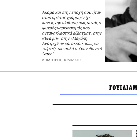
Ακόμα και στην εποχή που ήταν
σταρ πρώτης γραμμής είχε
κανείς την αίσθηση πως αυτός ο
ψυχρός ναρκισσισμός που
αντανακλαστικά εξέπεμπε, στην
«Έξαψη», στην «Μεγάλη
Ανατριχίλα» και αλλού, ίσως να
ταίριαζε πιο πολύ σ' έναν ιδανικό
"κακό".
ΔΗΜΗΤΡΗΣ ΠΟΛΙΤΑΚΗΣ
ΓΟΥΙΛΙΑ