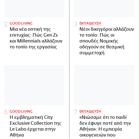
GOOD LIVING
ΕΚΠΑΙΔΕΥΣΗ
Μια νέα οπτική της
Νέοι δικηγόροι αλλάζουν
επιτυχίας: Πώς Gen Zs
το τοπίο: Πώς οι
και Millennials αλλάζουν
σπουδές Νομικής
το τοπίο της εργασίας
οδηγούν σε θεσμική
συμμετοχή
GOOD LIVING
ΕΚΠΑΙΔΕΥΣΗ
Η εμβληματική City
«Νιώσαμε ότι το παιδί
Exclusive Collection της
δεν έφυγε ποτέ από την
Le Labo έρχεται στην
Αθήνα»: Η εμπειρία
Αθήνα
οικογενειών που