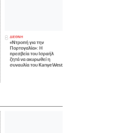
ΔΙΕΘΝΗ
«Ντροπή για την
Πορτογαλία»: Η
πρεσβεία του Ισραήλ
ζητά να ακυρωθεί η
συναυλία του Kanye West