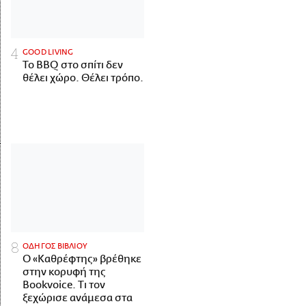
GOOD LIVING
Το BBQ στο σπίτι δεν
θέλει χώρο. Θέλει τρόπο.
ΟΔΗΓΟΣ ΒΙΒΛΙΟΥ
Ο «Καθρέφτης» βρέθηκε
στην κορυφή της
Bookvoice. Τι τον
ξεχώρισε ανάμεσα στα