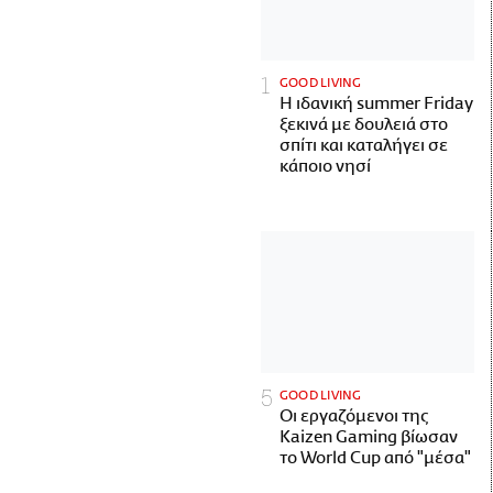
GOOD LIVING
Η ιδανική summer Friday
ξεκινά με δουλειά στο
σπίτι και καταλήγει σε
κάποιο νησί
GOOD LIVING
Οι εργαζόμενοι της
Kaizen Gaming βίωσαν
το World Cup από "μέσα"