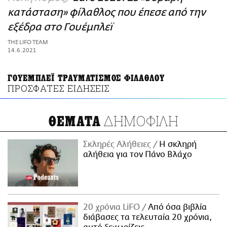
ΑΜΠΑ
κατάσταση» φίλαθλος που έπεσε από την
PRINT
εξέδρα στο Γουέμπλεϊ
THE LIFO TEAM
14.6.2021
ΓΟΥΕΜΠΛΕΪ ΤΡΑΥΜΑΤΙΣΜΟΣ ΦΙΛΑΘΛΟΥ
ΠΡΟΣΦΑΤΕΣ ΕΙΔΗΣΕΙΣ
ΔΗΜΟΦΙΛΗ
ΘΕΜΑΤΑ
Σκληρές Αλήθειες
H σκληρή
αλήθεια για τον Πάνο Βλάχο
20 χρόνια LiFO
Από όσα βιβλία
διάβασες τα τελευταία 20 χρόνια,