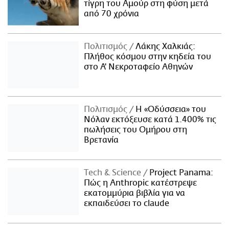
τίγρη του Αμούρ στη φύση μετά
από 70 χρόνια
Πολιτισμός
Λάκης Χαλκιάς:
Πλήθος κόσμου στην κηδεία του
στο Α' Νεκροταφείο Αθηνών
Πολιτισμός
Η «Οδύσσεια» του
Νόλαν εκτόξευσε κατά 1.400% τις
πωλήσεις του Ομήρου στη
Βρετανία
Τech & Science
Project Panama:
Πώς η Anthropic κατέστρεψε
εκατομμύρια βιβλία για να
εκπαιδεύσει το claude