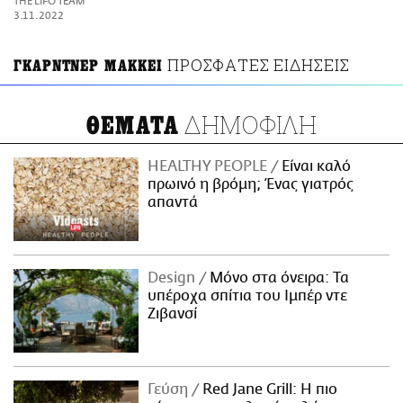
THE LIFO TEAM
ΑΜΠΑ
3.11.2022
PRINT
ΠΡΟΣΦΑΤΕΣ ΕΙΔΗΣΕΙΣ
ΓΚΑΡΝΤΝΕΡ ΜΑΚΚΕΙ
ΔΗΜΟΦΙΛΗ
ΘΕΜΑΤΑ
HEALTHY PEOPLE
Είναι καλό
πρωινό η βρόμη; Ένας γιατρός
απαντά
Design
Μόνο στα όνειρα: Τα
υπέροχα σπίτια του Ιμπέρ ντε
Ζιβανσί
Γεύση
Red Jane Grill: Η πιο