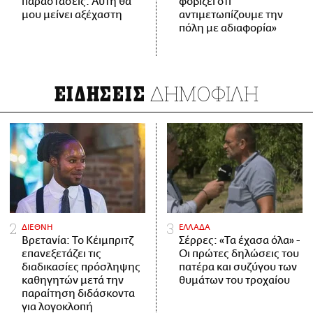
παραστάσεις. Αυτή θα
φοβίζει ότι
μου μείνει αξέχαστη
αντιμετωπίζουμε την
πόλη με αδιαφορία»
ΔΗΜΟΦΙΛΗ
ΕΙΔΗΣΕΙΣ
ΔΙΕΘΝΗ
ΕΛΛΑΔΑ
Βρετανία: Το Κέιμπριτζ
Σέρρες: «Τα έχασα όλα» -
επανεξετάζει τις
Οι πρώτες δηλώσεις του
διαδικασίες πρόσληψης
πατέρα και συζύγου των
καθηγητών μετά την
θυμάτων του τροχαίου
παραίτηση διδάσκοντα
για λογοκλοπή