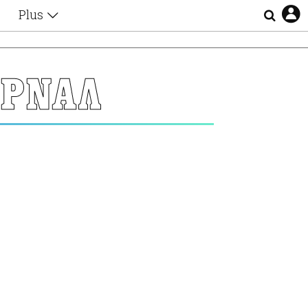
Plus
Θέματα
Συνεντεύξεις
Videos
ΕΡΝΑΛ
τα
Αφιερώματα
Ζώδια
Εξομολογήσεις
Blogs
η
Οι Αθηναίοι
Απώλειες
Lgbtqi+
Επιλογές