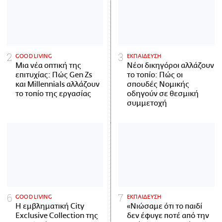
GOOD LIVING
ΕΚΠΑΙΔΕΥΣΗ
Μια νέα οπτική της
Νέοι δικηγόροι αλλάζουν
επιτυχίας: Πώς Gen Zs
το τοπίο: Πώς οι
και Millennials αλλάζουν
σπουδές Νομικής
το τοπίο της εργασίας
οδηγούν σε θεσμική
συμμετοχή
GOOD LIVING
ΕΚΠΑΙΔΕΥΣΗ
Η εμβληματική City
«Νιώσαμε ότι το παιδί
Exclusive Collection της
δεν έφυγε ποτέ από την