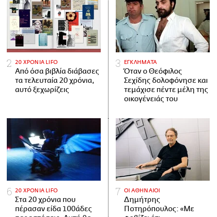
20 ΧΡΟΝΙΑ LIFO
ΕΓΚΛΗΜΑΤΑ
Από όσα βιβλία διάβασες
Όταν ο Θεόφιλος
τα τελευταία 20 χρόνια,
Σεχίδης δολοφόνησε και
αυτό ξεχωρίζεις
τεμάχισε πέντε μέλη της
οικογένειάς του
20 ΧΡΟΝΙΑ LIFO
ΟΙ ΑΘΗΝΑΙΟΙ
Στα 20 χρόνια που
Δημήτρης
πέρασαν είδα 100άδες
Ποτηρόπουλος: «Με