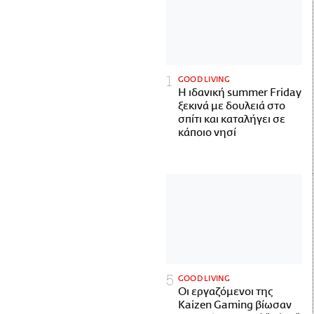
GOOD LIVING
Η ιδανική summer Friday
ξεκινά με δουλειά στο
σπίτι και καταλήγει σε
κάποιο νησί
GOOD LIVING
Οι εργαζόμενοι της
Kaizen Gaming βίωσαν