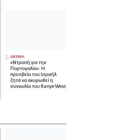
ΔΙΕΘΝΗ
«Ντροπή για την
Πορτογαλία»: Η
πρεσβεία του Ισραήλ
ζητά να ακυρωθεί η
συναυλία του Kanye West