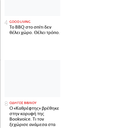
GOOD LIVING
Το BBQ στο σπίτι δεν
θέλει χώρο. Θέλει τρόπο.
ΟΔΗΓΟΣ ΒΙΒΛΙΟΥ
Ο «Καθρέφτης» βρέθηκε
στην κορυφή της
Bookvoice. Τι τον
ξεχώρισε ανάμεσα στα