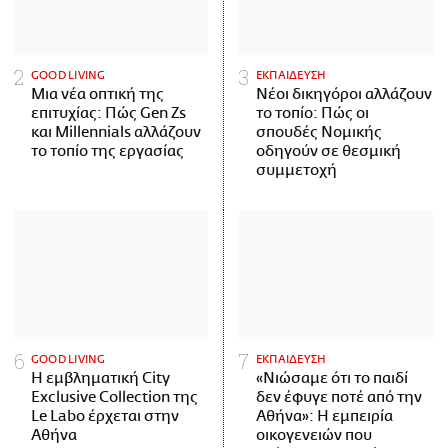
GOOD LIVING
ΕΚΠΑΙΔΕΥΣΗ
Μια νέα οπτική της
Νέοι δικηγόροι αλλάζουν
επιτυχίας: Πώς Gen Zs
το τοπίο: Πώς οι
και Millennials αλλάζουν
σπουδές Νομικής
το τοπίο της εργασίας
οδηγούν σε θεσμική
συμμετοχή
GOOD LIVING
ΕΚΠΑΙΔΕΥΣΗ
Η εμβληματική City
«Νιώσαμε ότι το παιδί
Exclusive Collection της
δεν έφυγε ποτέ από την
Le Labo έρχεται στην
Αθήνα»: Η εμπειρία
Αθήνα
οικογενειών που