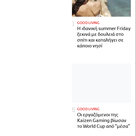
GOOD LIVING
Η ιδανική summer Friday
ξεκινά με δουλειά στο
σπίτι και καταλήγει σε
κάποιο νησί
GOOD LIVING
Οι εργαζόμενοι της
Kaizen Gaming βίωσαν
το World Cup από "μέσα"