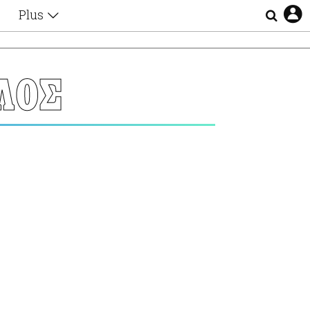
Plus
Θέματα
Συνεντεύξεις
Videos
ΛΟΣ
τα
Αφιερώματα
Ζώδια
Εξομολογήσεις
Blogs
η
Οι Αθηναίοι
Απώλειες
Lgbtqi+
Επιλογές