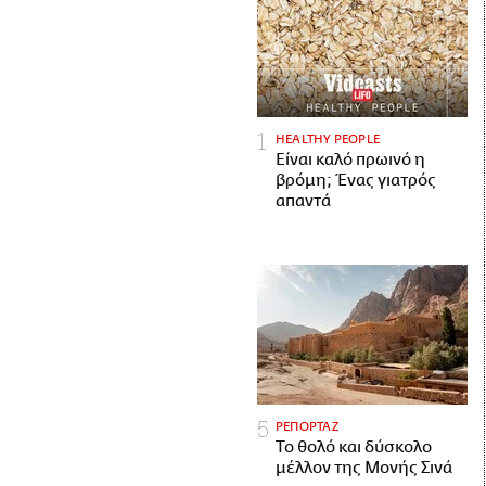
HEALTHY PEOPLE
Είναι καλό πρωινό η
βρόμη; Ένας γιατρός
απαντά
ΡΕΠΟΡΤΑΖ
Το θολό και δύσκολο
μέλλον της Μονής Σινά