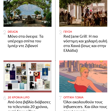
DESIGN
ΓΕΥΣΗ
Μόνο στα όνειρα: Τα
Red Jane Grill: Η πιο
υπέροχα σπίτια του
νόστιμη και χαλαρή αυλή
Ιμπέρ ντε Ζιβανσί
στα Χανιά (ίσως και στην
Ελλάδα)
20 ΧΡΟΝΙΑ LIFO
ΟΠΤΙΚΗ ΓΩΝΙΑ
Από όσα βιβλία διάβασες
Όλοι ακολουθούν τους
τα τελευταία 20 χρόνια,
influencers. Και όλοι τους