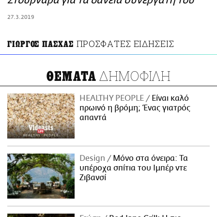
Στουρνάρα για τα δάνεια συνεργάτη του
ΑΜΠΑ
27.3.2019
PRINT
ΠΡΟΣΦΑΤΕΣ ΕΙΔΗΣΕΙΣ
ΓΙΩΡΓΟΣ ΠΑΣΧΑΣ
ΔΗΜΟΦΙΛΗ
ΘΕΜΑΤΑ
HEALTHY PEOPLE
Είναι καλό
πρωινό η βρόμη; Ένας γιατρός
απαντά
Design
Μόνο στα όνειρα: Τα
υπέροχα σπίτια του Ιμπέρ ντε
Ζιβανσί