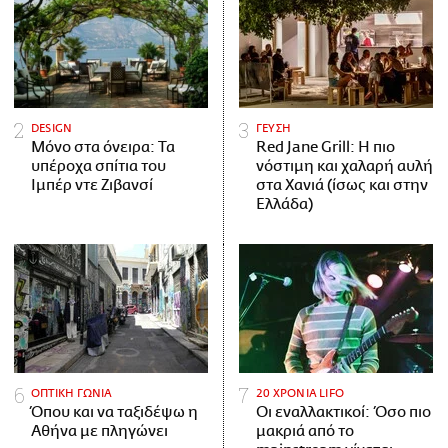
DESIGN
ΓΕΥΣΗ
Μόνο στα όνειρα: Τα
Red Jane Grill: Η πιο
υπέροχα σπίτια του
νόστιμη και χαλαρή αυλή
Ιμπέρ ντε Ζιβανσί
στα Χανιά (ίσως και στην
Ελλάδα)
ΟΠΤΙΚΗ ΓΩΝΙΑ
20 ΧΡΟΝΙΑ LIFO
Όπου και να ταξιδέψω η
Οι εναλλακτικοί: Όσο πιο
Αθήνα με πληγώνει
μακριά από το