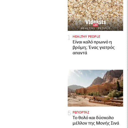
HEALTHY PEOPLE
Είναι καλό πρωινό η
βρόμη; Ένας γιατρός
απαντά
ΡΕΠΟΡΤΑΖ
Το θολό και δύσκολο
μέλλον της Μονής Σινά