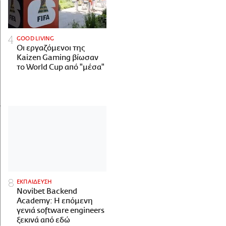
GOOD LIVING
Οι εργαζόμενοι της
Kaizen Gaming βίωσαν
το World Cup από "μέσα"
ΕΚΠΑΙΔΕΥΣΗ
Novibet Backend
Academy: Η επόμενη
γενιά software engineers
ξεκινά από εδώ