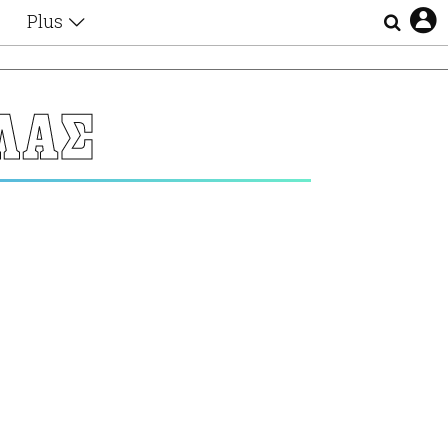
Plus
Θέματα
Συνεντεύξεις
Videos
ΛΑΣ
τα
Αφιερώματα
Ζώδια
Εξομολογήσεις
Blogs
η
Οι Αθηναίοι
Απώλειες
Lgbtqi+
Επιλογές