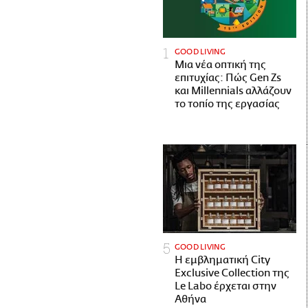
GOOD LIVING
Μια νέα οπτική της
επιτυχίας: Πώς Gen Zs
και Millennials αλλάζουν
το τοπίο της εργασίας
GOOD LIVING
Η εμβληματική City
Exclusive Collection της
Le Labo έρχεται στην
Αθήνα