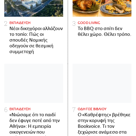
ΕΚΠΑΙΔΕΥΣΗ
GOOD LIVING
Νέοι δικηγόροι αλλάζουν
Το BBQ στο σπίτι δεν
το τοπίο: Πώς οι
θέλει χώρο. Θέλει τρόπο.
σπουδές Νομικής
οδηγούν σε θεσμική
συμμετοχή
ΕΚΠΑΙΔΕΥΣΗ
ΟΔΗΓΟΣ ΒΙΒΛΙΟΥ
«Νιώσαμε ότι το παιδί
Ο «Καθρέφτης» βρέθηκε
δεν έφυγε ποτέ από την
στην κορυφή της
Αθήνα»: Η εμπειρία
Bookvoice. Τι τον
οικογενειών που
ξεχώρισε ανάμεσα στα