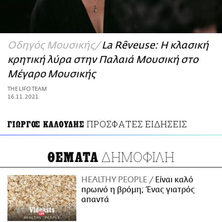
ΑΜΠΑ
PRINT
Οδηγός Μουσικής
La Rêveuse: H κλασική
κρητική λύρα στην Παλαιά Mουσική στο
Μέγαρο Μουσικής
THE LIFO TEAM
16.11.2021
ΠΡΟΣΦΑΤΕΣ ΕΙΔΗΣΕΙΣ
ΓΙΩΡΓΟΣ ΚΑΛΟΥΔΗΣ
ΔΗΜΟΦΙΛΗ
ΘΕΜΑΤΑ
HEALTHY PEOPLE
Είναι καλό
πρωινό η βρόμη; Ένας γιατρός
απαντά