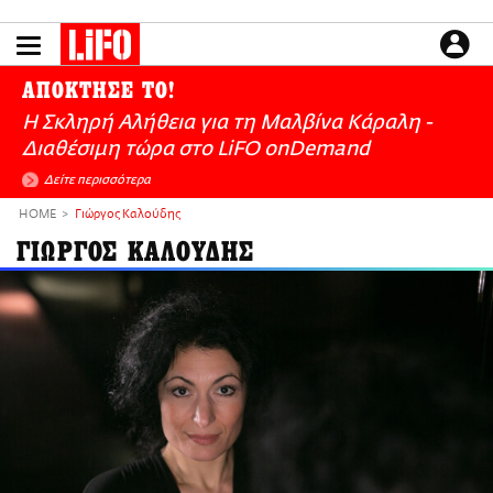
Παράκαμψη
προς
το
ΕΙΔΗΣΕΙΣ
κυρίως
ΑΠΟΚΤΗΣΕ ΤΟ!
περιεχόμενο
CULTURE
Η Σκληρή Αλήθεια για τη Μαλβίνα Κάραλη -
ΑΠΟΨΕΙΣ
Διαθέσιμη τώρα στo LiFO onDemand
ΤΡΟΠΟΣ ΖΩΗΣ
Δείτε περισσότερα
PODCASTS
HOME
Γιώργος Καλούδης
Plus
ΓΙΩΡΓΟΣ ΚΑΛΟΥΔΗΣ
LIFO SHOP
NEWSLETTER
ΜΙΚΡΟΠΡΑΓΜΑΤΑ
THE GOOD LIFO
LIFOLAND
CITY GUIDE