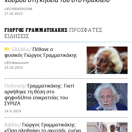
κόσμου στη κηδεία του στο Ηράκλειο
ΑΜΠΑ
LIFO NEWSROOM
PRINT
27.10.2023
ΠΡΟΣΦΑΤΕΣ
ΓΙΩΡΓΟΣ ΓΡΑΜΜΑΤΙΚΑΚΗΣ
ΕΙΔΗΣΕΙΣ
Ελλάδα
Πέθανε ο
φυσικός Γιώργος Γραμματικάκης
LifO Newsroom
25.10.2023
Πολιτική
Γραμματικάκης: Γιατί
αρνήθηκε τη θέση στο
ψηφοδέλτιο επικρατείας του
ΣΥΡΙΖΑ
14.6.2019
Βιβλίο
Γιώργος Γραμματικάκης:
«Όσο πληθαίνει το σκοτάδι, εμένα