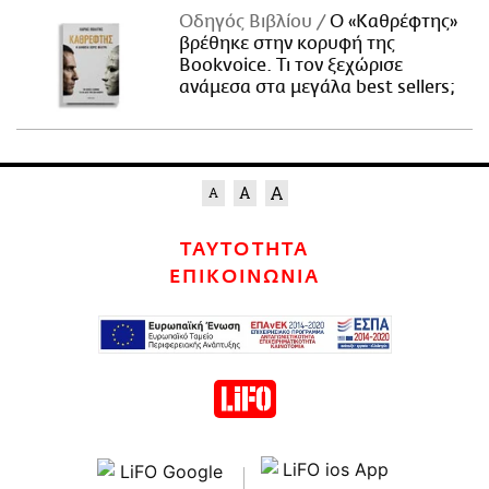
Οδηγός Βιβλίου
Ο «Καθρέφτης»
βρέθηκε στην κορυφή της
Bookvoice. Τι τον ξεχώρισε
ανάμεσα στα μεγάλα best sellers;
ΤΑΥΤΟΤΗΤΑ
ΕΠΙΚΟΙΝΩΝΙΑ