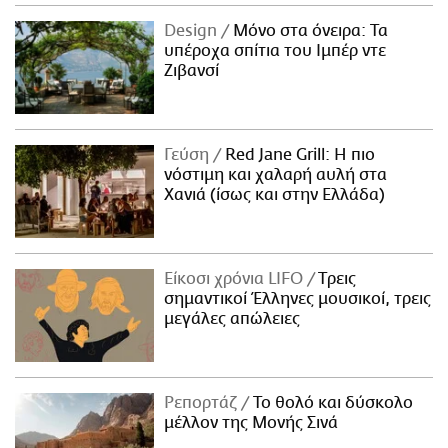
Design
Μόνο στα όνειρα: Τα
υπέροχα σπίτια του Ιμπέρ ντε
Ζιβανσί
Γεύση
Red Jane Grill: Η πιο
νόστιμη και χαλαρή αυλή στα
Χανιά (ίσως και στην Ελλάδα)
Είκοσι χρόνια LIFO
Tρεις
σημαντικοί Έλληνες μουσικοί, τρεις
μεγάλες απώλειες
Ρεπορτάζ
Το θολό και δύσκολο
μέλλον της Μονής Σινά