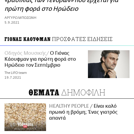
«βασιλιάς των τενόρων» που έρχεται για
ΑΜΠΑ
πρώτη φορά στο Ηρώδειο
PRINT
ΑΡΓΥΡΩ ΜΠΟΖΩΝΗ
5.9.2021
ΠΡΟΣΦΑΤΕΣ ΕΙΔΗΣΕΙΣ
ΓΙΟΝΑΣ ΚΑΟΥΦΜΑΝ
Οδηγός Μουσικής
Ο Γιόνας
Κάουφμαν για πρώτη φορά στο
Ηρώδειο τον Σεπτέμβριο
The LiFO team
19.7.2021
ΔΗΜΟΦΙΛΗ
ΘΕΜΑΤΑ
HEALTHY PEOPLE
Είναι καλό
πρωινό η βρόμη; Ένας γιατρός
απαντά