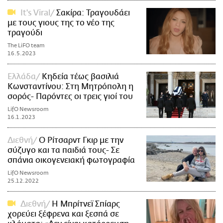
It's Viral
Σακίρα: Τραγουδάει
με τους γιους της το νέο της
τραγούδι
The LiFO team
16.5.2023
Ελλάδα
Κηδεία τέως βασιλιά
Κωνσταντίνου: Στη Μητρόπολη η
σορός- Παρόντες οι τρεις γιοί του
LifO Newsroom
16.1.2023
Διεθνή
Ο Ρίτσαρντ Γκιρ με την
σύζυγο και τα παιδιά τους- Σε
σπάνια οικογενειακή φωτογραφία
LifO Newsroom
25.12.2022
Διεθνή
Η Μπρίτνεϊ Σπίαρς
χορεύει ξέφρενα και ξεσπά σε