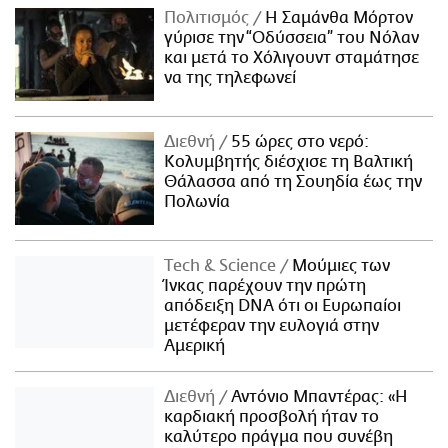
Πολιτισμός
Η Σαμάνθα Μόρτον
γύρισε την “Οδύσσεια” του Νόλαν
και μετά το Χόλιγουντ σταμάτησε
να της τηλεφωνεί
Διεθνή
55 ώρες στο νερό:
Κολυμβητής διέσχισε τη Βαλτική
Θάλασσα από τη Σουηδία έως την
Πολωνία
Τech & Science
Μούμιες των
Ίνκας παρέχουν την πρώτη
απόδειξη DNA ότι οι Ευρωπαίοι
μετέφεραν την ευλογιά στην
Αμερική
Διεθνή
Αντόνιο Μπαντέρας: «Η
καρδιακή προσβολή ήταν το
καλύτερο πράγμα που συνέβη