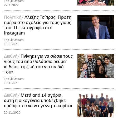
The LiFO team
27.3.2022
Πολιτική
Αλέξης Τσίπρας: Πρώτη
ημέρα στο σχολείο για τους γιους
του- Η φωτογραφία στο
Instagram
The LiFO team
13.9.2021
Διεθνή
Πνίγηκε για να σώσει τους
γιους του από θαλάσσιο ρεύμα:
«Έδωσε τη ζωή του για παιδιά
του»
The LiFO team
13.4.2021
Διεθνή
Μετά από 14 αγόρια,
αυτή η οικογένεια υποδέχθηκε
πρόσφατα ένα νεογέννητο κορίτσι
10.11.2020