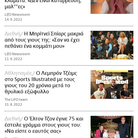
κλάματα: «Δεν είναι κατάρρευση,
μαλ**ες»
LifO Newsroom
14.9.2022
Διεθνή
Η Μπρίτνεϊ Σπίαρς μακριά
από τους γιους της: «Σαν να έχει
πεθάνει ένα κομμάτι μου»
LifO Newsroom
11.9.2022
Αθλητισμός
Ο Λεμπρόν Τζέιμς
στο Sports Illustrated με τους
γιους του 20 χρόνια μετά το
θρυλικό εξώφυλλο
The LiFO team
31.8.2022
Διεθνή
Ο Έλτον Τζον έγινε 75 και
έστειλε γράμμα στους γιους του:
«Να είστε ο εαυτός σας»