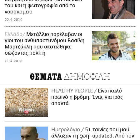
του και η φωτογραφία από το
νοσοκομείο
22.4.2019
Ελλάδα
Μετάλλιο παρέλαβαν οι
γιοι του ανθυπαστυνόμου Βασίλη
Μαρτζάκλη που σκοτώθηκε
σώζοντας πολίτη
11.4.2018
ΔΗΜΟΦΙΛΗ
ΘΕΜΑΤΑ
HEALTHY PEOPLE
Είναι καλό
πρωινό η βρόμη; Ένας γιατρός
απαντά
Ημερολόγιο
51 ταινίες που μού
άλλαξαν τη ζωή- updated. Aπό τον