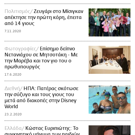
Πολιτισμός
Ζευγάρι στο Μίσιγκαν
απέκτησε την πρώτη κόρη, έπειτα
από 14 γιους
7.11.2020
Φωτογραφίες
Επίσημο δείπνο
Νετανιάχου σε Μητσοτάκη - Με
την Μαρέβα και τον γιο του ο
πρωθυπουργός
17.6.2020
Διεθνή
ΗΠΑ: Πατέρας σκότωσε
την σύζυγο και τους γιους του
μετά από διακοπές στην Disney
World
23.2.2020
Ελλάδα
Κώστας Ευριπιώτης: Το
συγκινητικό μήνυμα των παιδιών