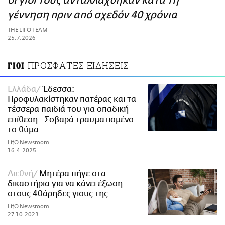
οι γιοι τους ανταλλάχθηκαν κατά τη
ΑΜΠΑ
γέννηση πριν από σχεδόν 40 χρόνια
PRINT
THE LIFO TEAM
25.7.2026
ΠΡΟΣΦΑΤΕΣ ΕΙΔΗΣΕΙΣ
ΓΙΟΙ
Ελλάδα
Έδεσσα:
Προφυλακίστηκαν πατέρας και τα
τέσσερα παιδιά του για οπαδική
επίθεση - Σοβαρά τραυματισμένο
το θύμα
LifO Newsroom
16.4.2025
Διεθνή
Μητέρα πήγε στα
δικαστήρια για να κάνει έξωση
στους 40άρηδες γιους της
LifO Newsroom
27.10.2023