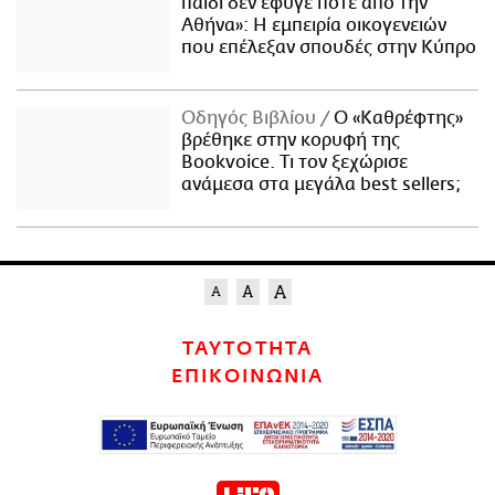
παιδί δεν έφυγε ποτέ από την
Αθήνα»: Η εμπειρία οικογενειών
που επέλεξαν σπουδές στην Κύπρο
Οδηγός Βιβλίου
Ο «Καθρέφτης»
βρέθηκε στην κορυφή της
Bookvoice. Τι τον ξεχώρισε
ανάμεσα στα μεγάλα best sellers;
ΤΑΥΤΟΤΗΤΑ
ΕΠΙΚΟΙΝΩΝΙΑ