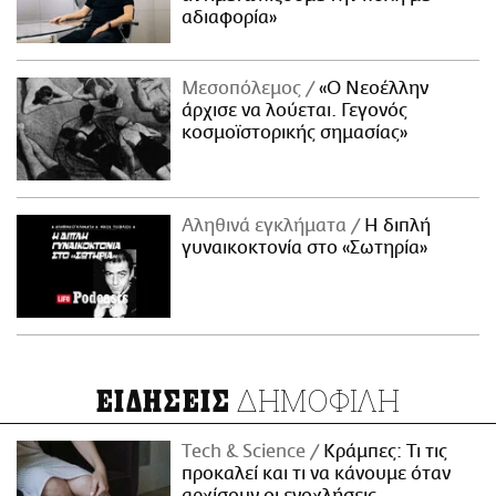
αδιαφορία»
Μεσοπόλεμος
«Ο Νεοέλλην
άρχισε να λούεται. Γεγονός
κοσμοϊστορικής σημασίας»
Αληθινά εγκλήματα
Η διπλή
γυναικοκτονία στο «Σωτηρία»
ΔΗΜΟΦΙΛΗ
ΕΙΔΗΣΕΙΣ
Τech & Science
Κράμπες: Τι τις
προκαλεί και τι να κάνουμε όταν