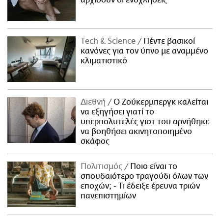
αρχίσουν οι ενοχλήσεις
Τech & Science
Πέντε βασικοί
κανόνες για τον ύπνο με αναμμένο
κλιματιστικό
Διεθνή
Ο Ζούκερμπεργκ καλείται
να εξηγήσει γιατί το
υπερπολυτελές γιοτ του αρνήθηκε
να βοηθήσει ακινητοποιημένο
σκάφος
Πολιτισμός
Ποιο είναι το
σπουδαιότερο τραγούδι όλων των
εποχών; - Τι έδειξε έρευνα τριών
πανεπιστημίων