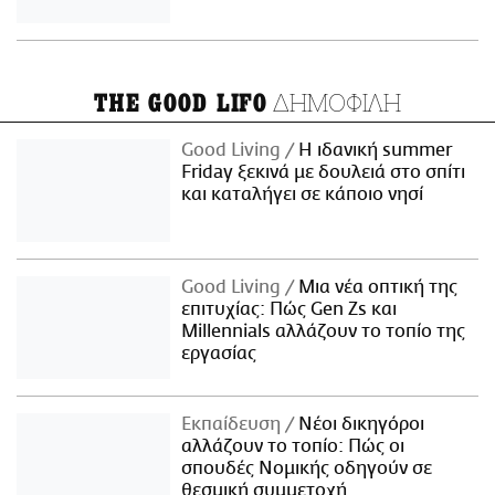
ΔΗΜΟΦΙΛΗ
THE GOOD LIFO
Good Living
Η ιδανική summer
Friday ξεκινά με δουλειά στο σπίτι
και καταλήγει σε κάποιο νησί
Good Living
Μια νέα οπτική της
επιτυχίας: Πώς Gen Zs και
Millennials αλλάζουν το τοπίο της
εργασίας
Εκπαίδευση
Νέοι δικηγόροι
αλλάζουν το τοπίο: Πώς οι
σπουδές Νομικής οδηγούν σε
θεσμική συμμετοχή