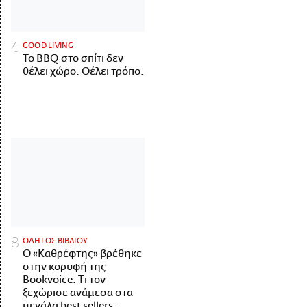
GOOD LIVING
Το BBQ στο σπίτι δεν
θέλει χώρο. Θέλει τρόπο.
ΟΔΗΓΟΣ ΒΙΒΛΙΟΥ
Ο «Καθρέφτης» βρέθηκε
στην κορυφή της
Bookvoice. Τι τον
ξεχώρισε ανάμεσα στα
μεγάλα best sellers;