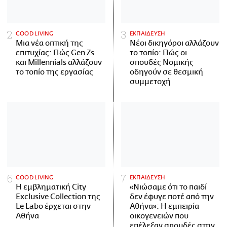
GOOD LIVING
ΕΚΠΑΙΔΕΥΣΗ
Μια νέα οπτική της
Νέοι δικηγόροι αλλάζουν
επιτυχίας: Πώς Gen Zs
το τοπίο: Πώς οι
και Millennials αλλάζουν
σπουδές Νομικής
το τοπίο της εργασίας
οδηγούν σε θεσμική
συμμετοχή
GOOD LIVING
ΕΚΠΑΙΔΕΥΣΗ
Η εμβληματική City
«Νιώσαμε ότι το παιδί
Exclusive Collection της
δεν έφυγε ποτέ από την
Le Labo έρχεται στην
Αθήνα»: Η εμπειρία
Αθήνα
οικογενειών που
επέλεξαν σπουδές στην