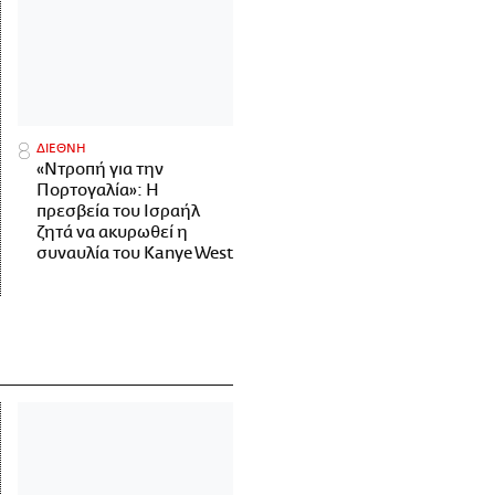
ΔΙΕΘΝΗ
«Ντροπή για την
Πορτογαλία»: Η
πρεσβεία του Ισραήλ
ζητά να ακυρωθεί η
συναυλία του Kanye West