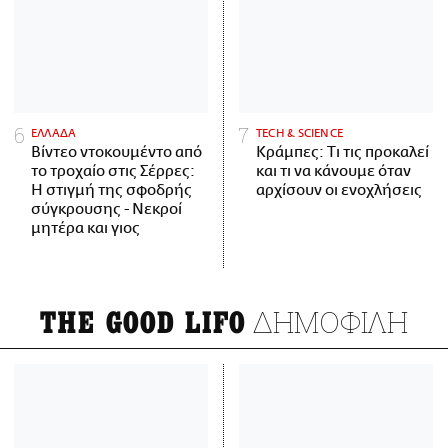
ΕΛΛΑΔΑ
ΤECH & SCIENCE
Βίντεο ντοκουμέντο από
Κράμπες: Τι τις προκαλεί
το τροχαίο στις Σέρρες:
και τι να κάνουμε όταν
Η στιγμή της σφοδρής
αρχίσουν οι ενοχλήσεις
σύγκρουσης - Νεκροί
μητέρα και γιος
ΔΗΜΟΦΙΛΗ
THE GOOD LIFO