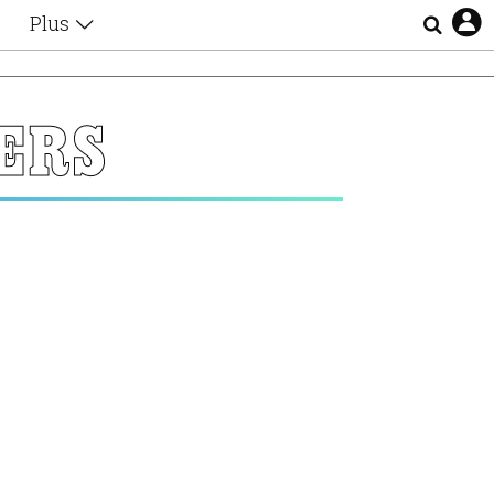
Plus
Θέματα
Συνεντεύξεις
Videos
ERS
τα
Αφιερώματα
Ζώδια
Εξομολογήσεις
Blogs
η
Οι Αθηναίοι
Απώλειες
Lgbtqi+
Επιλογές