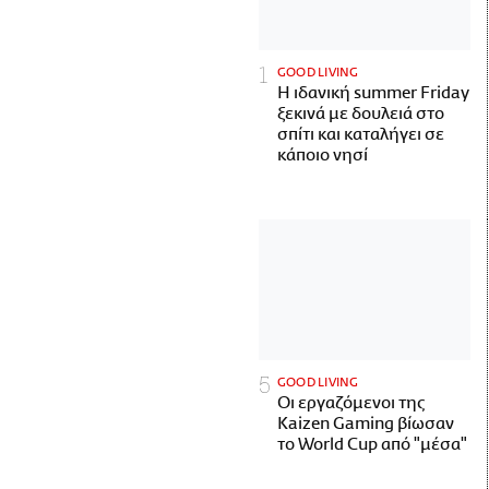
GOOD LIVING
Η ιδανική summer Friday
ξεκινά με δουλειά στο
σπίτι και καταλήγει σε
κάποιο νησί
GOOD LIVING
Οι εργαζόμενοι της
Kaizen Gaming βίωσαν
το World Cup από "μέσα"