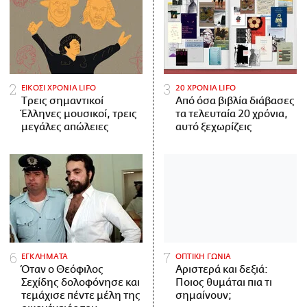
ΕΙΚΟΣΙ ΧΡΟΝΙΑ LIFO
20 ΧΡΟΝΙΑ LIFO
Tρεις σημαντικοί
Από όσα βιβλία διάβασες
Έλληνες μουσικοί, τρεις
τα τελευταία 20 χρόνια,
μεγάλες απώλειες
αυτό ξεχωρίζεις
ΕΓΚΛΗΜΑΤΑ
ΟΠΤΙΚΗ ΓΩΝΙΑ
Όταν ο Θεόφιλος
Αριστερά και δεξιά:
Σεχίδης δολοφόνησε και
Ποιος θυμάται πια τι
τεμάχισε πέντε μέλη της
σημαίνουν;