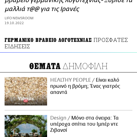
βραβείο γερμανικής λογοτεχνίας- Ξύρισε τα
ΑΜΠΑ
μαλλιά τ@@ για τις Ιρανές
PRINT
LIFO NEWSROOM
19.10.2022
ΠΡΟΣΦΑΤΕΣ
ΓΕΡΜΑΝΙΚΟ ΒΡΑΒΕΙΟ ΛΟΓΟΤΕΧΝΙΑΣ
ΕΙΔΗΣΕΙΣ
ΔΗΜΟΦΙΛΗ
ΘΕΜΑΤΑ
HEALTHY PEOPLE
Είναι καλό
πρωινό η βρόμη; Ένας γιατρός
απαντά
Design
Μόνο στα όνειρα: Τα
υπέροχα σπίτια του Ιμπέρ ντε
Ζιβανσί