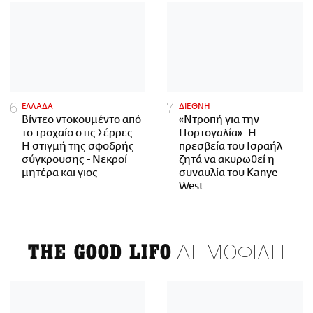
ΕΛΛΑΔΑ
ΔΙΕΘΝΗ
Βίντεο ντοκουμέντο από
«Ντροπή για την
το τροχαίο στις Σέρρες:
Πορτογαλία»: Η
Η στιγμή της σφοδρής
πρεσβεία του Ισραήλ
σύγκρουσης - Νεκροί
ζητά να ακυρωθεί η
μητέρα και γιος
συναυλία του Kanye
West
ΔΗΜΟΦΙΛΗ
THE GOOD LIFO