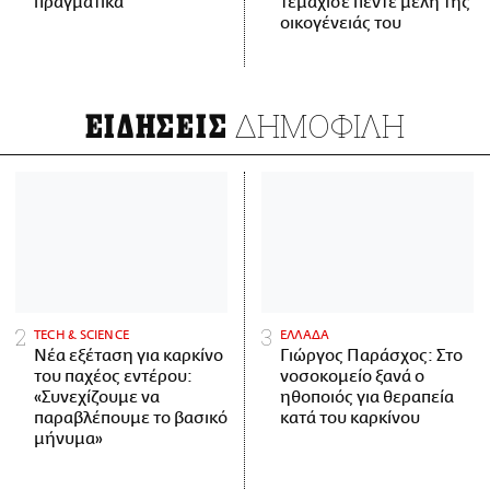
πραγματικά
τεμάχισε πέντε μέλη της
οικογένειάς του
ΔΗΜΟΦΙΛΗ
ΕΙΔΗΣΕΙΣ
ΤECH & SCIENCE
ΕΛΛΑΔΑ
Νέα εξέταση για καρκίνο
Γιώργος Παράσχος: Στο
του παχέος εντέρου:
νοσοκομείο ξανά ο
«Συνεχίζουμε να
ηθοποιός για θεραπεία
παραβλέπουμε το βασικό
κατά του καρκίνου
μήνυμα»