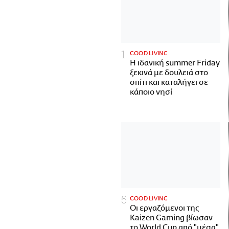
GOOD LIVING
Η ιδανική summer Friday
ξεκινά με δουλειά στο
σπίτι και καταλήγει σε
κάποιο νησί
GOOD LIVING
Οι εργαζόμενοι της
Kaizen Gaming βίωσαν
το World Cup από "μέσα"