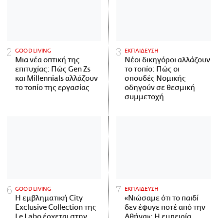
GOOD LIVING
ΕΚΠΑΙΔΕΥΣΗ
Μια νέα οπτική της
Νέοι δικηγόροι αλλάζουν
επιτυχίας: Πώς Gen Zs
το τοπίο: Πώς οι
και Millennials αλλάζουν
σπουδές Νομικής
το τοπίο της εργασίας
οδηγούν σε θεσμική
συμμετοχή
GOOD LIVING
ΕΚΠΑΙΔΕΥΣΗ
Η εμβληματική City
«Νιώσαμε ότι το παιδί
Exclusive Collection της
δεν έφυγε ποτέ από την
Le Labo έρχεται στην
Αθήνα»: Η εμπειρία