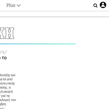
Plus
Θέματα
Συνεντεύξεις
Videos
ΚΗ
τα
Αφιερώματα
Ζώδια
Εξομολογήσεις
Blogs
η
rs
Οι Αθηναίοι
 το
Απώλειες
Lgbtqi+
Επιλογές
νοιξης και
 μετά από
οητευτικής
ρίσης, η
κή σκηνή
για τις
κλογές τον
μβρη.
ΗΣ*