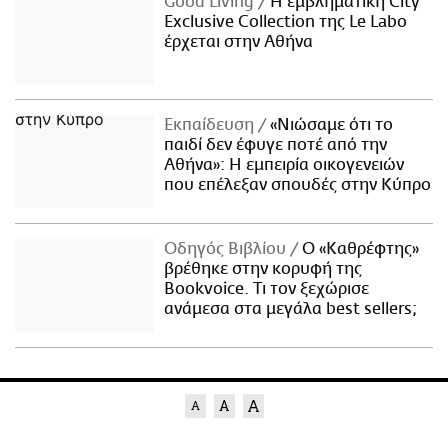
Good Living
Η εμβληματική City
Exclusive Collection της Le Labo
έρχεται στην Αθήνα
Εκπαίδευση
«Νιώσαμε ότι το
παιδί δεν έφυγε ποτέ από την
Αθήνα»: Η εμπειρία οικογενειών
που επέλεξαν σπουδές στην Κύπρο
Οδηγός Βιβλίου
Ο «Καθρέφτης»
βρέθηκε στην κορυφή της
Bookvoice. Τι τον ξεχώρισε
ανάμεσα στα μεγάλα best sellers;