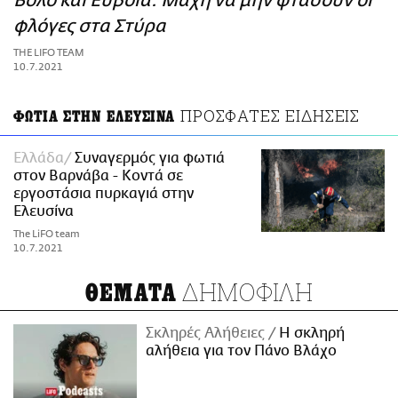
Βόλο και Εύβοια: Μάχη να μην φτάσουν οι
ΑΜΠΑ
φλόγες στα Στύρα
PRINT
THE LIFO TEAM
10.7.2021
ΠΡΟΣΦΑΤΕΣ ΕΙΔΗΣΕΙΣ
ΦΩΤΙΑ ΣΤΗΝ ΕΛΕΥΣΙΝΑ
Ελλάδα
Συναγερμός για φωτιά
στον Βαρνάβα - Κοντά σε
εργοστάσια πυρκαγιά στην
Ελευσίνα
The LiFO team
10.7.2021
ΔΗΜΟΦΙΛΗ
ΘΕΜΑΤΑ
Σκληρές Αλήθειες
H σκληρή
αλήθεια για τον Πάνο Βλάχο