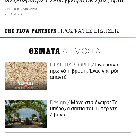
να ξεπερνάμε τα επαγγελματικά μας όρια
ΑΜΠΑ
ΧΡΗΣΤΟΣ ΚΑΒΟΥΡΑΣ
PRINT
23.3.2023
ΠΡΟΣΦΑΤΕΣ ΕΙΔΗΣΕΙΣ
THE FLOW PARTNERS
ΔΗΜΟΦΙΛΗ
ΘΕΜΑΤΑ
HEALTHY PEOPLE
Είναι καλό
πρωινό η βρόμη; Ένας γιατρός
απαντά
Design
Μόνο στα όνειρα: Τα
υπέροχα σπίτια του Ιμπέρ ντε
Ζιβανσί