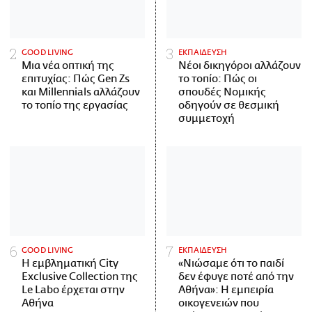
GOOD LIVING
ΕΚΠΑΙΔΕΥΣΗ
Μια νέα οπτική της
Νέοι δικηγόροι αλλάζουν
επιτυχίας: Πώς Gen Zs
το τοπίο: Πώς οι
και Millennials αλλάζουν
σπουδές Νομικής
το τοπίο της εργασίας
οδηγούν σε θεσμική
συμμετοχή
GOOD LIVING
ΕΚΠΑΙΔΕΥΣΗ
Η εμβληματική City
«Νιώσαμε ότι το παιδί
Exclusive Collection της
δεν έφυγε ποτέ από την
Le Labo έρχεται στην
Αθήνα»: Η εμπειρία
Αθήνα
οικογενειών που