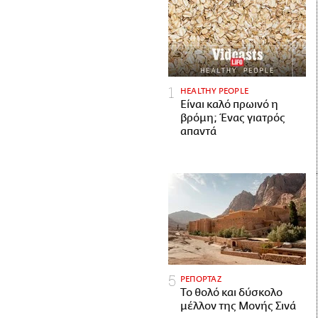
HEALTHY PEOPLE
Είναι καλό πρωινό η
βρόμη; Ένας γιατρός
απαντά
ΡΕΠΟΡΤΑΖ
Το θολό και δύσκολο
μέλλον της Μονής Σινά