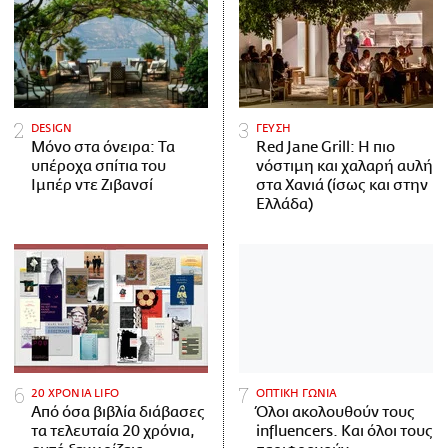
DESIGN
ΓΕΥΣΗ
Μόνο στα όνειρα: Τα
Red Jane Grill: Η πιο
υπέροχα σπίτια του
νόστιμη και χαλαρή αυλή
Ιμπέρ ντε Ζιβανσί
στα Χανιά (ίσως και στην
Ελλάδα)
20 ΧΡΟΝΙΑ LIFO
ΟΠΤΙΚΗ ΓΩΝΙΑ
Από όσα βιβλία διάβασες
Όλοι ακολουθούν τους
τα τελευταία 20 χρόνια,
influencers. Και όλοι τους