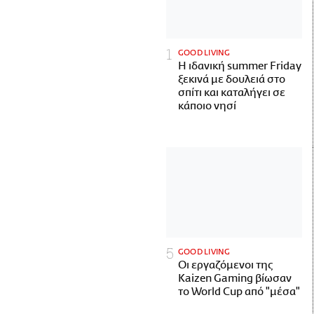
GOOD LIVING
Η ιδανική summer Friday
ξεκινά με δουλειά στο
σπίτι και καταλήγει σε
κάποιο νησί
GOOD LIVING
Οι εργαζόμενοι της
Kaizen Gaming βίωσαν
το World Cup από "μέσα"