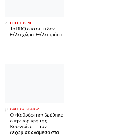
GOOD LIVING
Το BBQ στο σπίτι δεν
θέλει χώρο. Θέλει τρόπο.
ΟΔΗΓΟΣ ΒΙΒΛΙΟΥ
Ο «Καθρέφτης» βρέθηκε
στην κορυφή της
Bookvoice. Τι τον
ξεχώρισε ανάμεσα στα