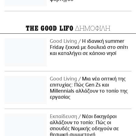
ΔΗΜΟΦΙΛΗ
THE GOOD LIFO
Good Living
Η ιδανική summer
Friday ξεκινά με δουλειά στο σπίτι
και καταλήγει σε κάποιο νησί
Good Living
Μια νέα οπτική της
επιτυχίας: Πώς Gen Zs και
Millennials αλλάζουν το τοπίο της
εργασίας
Εκπαίδευση
Νέοι δικηγόροι
αλλάζουν το τοπίο: Πώς οι
σπουδές Νομικής οδηγούν σε
θεσμική συμμετοχή