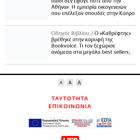
παιδί δεν έφυγε ποτέ από την
Αθήνα»: Η εμπειρία οικογενειών
που επέλεξαν σπουδές στην Κύπρο
Οδηγός Βιβλίου
Ο «Καθρέφτης»
βρέθηκε στην κορυφή της
Bookvoice. Τι τον ξεχώρισε
ανάμεσα στα μεγάλα best sellers;
ΤΑΥΤΟΤΗΤΑ
ΕΠΙΚΟΙΝΩΝΙΑ