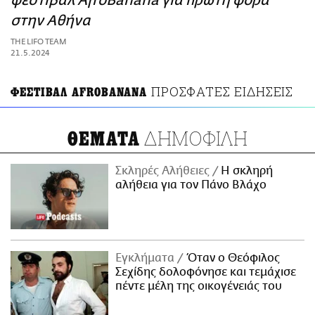
φεστιβάλ AfroBanana για πρώτη φορά
ΑΜΠΑ
στην Αθήνα
PRINT
THE LIFO TEAM
21.5.2024
ΠΡΟΣΦΑΤΕΣ ΕΙΔΗΣΕΙΣ
ΦΕΣΤΙΒΑΛ AFROBANANA
ΔΗΜΟΦΙΛΗ
ΘΕΜΑΤΑ
Σκληρές Αλήθειες
H σκληρή
αλήθεια για τον Πάνο Βλάχο
Εγκλήματα
Όταν ο Θεόφιλος
Σεχίδης δολοφόνησε και τεμάχισε
πέντε μέλη της οικογένειάς του