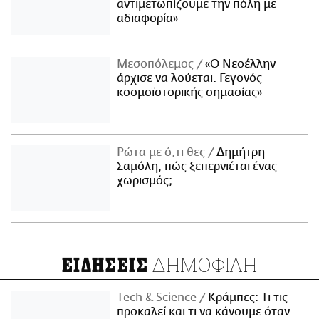
αντιμετωπίζουμε την πόλη με
αδιαφορία»
Μεσοπόλεμος
«Ο Νεοέλλην
άρχισε να λούεται. Γεγονός
κοσμοϊστορικής σημασίας»
Ρώτα με ό,τι θες
Δημήτρη
Σαμόλη, πώς ξεπερνιέται ένας
χωρισμός;
ΔΗΜΟΦΙΛΗ
ΕΙΔΗΣΕΙΣ
Τech & Science
Κράμπες: Τι τις
προκαλεί και τι να κάνουμε όταν