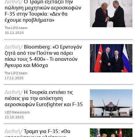
Διεθνή
Ο Τραμπ εξετάζει την
πώληση μαχητικών αεροσκαφών
F-35 στην Τουρκία: «Δεν θα
έχουμε προβλήματα»
The LiFO team
30.12.2025
Διεθνή
Bloomberg: «Ο Ερντογάν
ζητά από τον Πούτιν να πάρει
πίσω τους S-400» - Τι απαντούν
Άγκυρα και Μόσχα
The LiFO team
17.12.2025
Διεθνή
Η Τουρκία εντείνει τις
πιέσεις για την απόκτηση
αεροσκαφών Eurofighter και F-35
LifO Newsroom
23.10.2025
Διεθνή
Τραμπ για F-35: «Θα