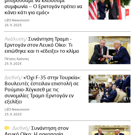
μπορούσαμε να κλείσουμε
συμφωνία – Ο Ερντογάν πρέπει να
κάνει κάτι για εμάς»
LifO Newsroom
26.9.2025
Ανάλυση
Συνάντηση Τραμπ -
Ερντογάν στον Λευκό Οίκο: Τι
ειπώθηκε και τι «έδειξε» το κλίμα
Πέτρος Κράνιας
25.9.2025
Διεθνή
«Όχι F-35 στην Τουρκία»:
Βουλευτές έστειλαν επιστολή σε
Ρούμπιο-Χέγκσεθ με τις
συνομιλίες Τραμπ-Ερντογάν εν
εξελίξει
LifO Newsroom
25.9.2025
Διεθνή
Συνάντηση στον
Λευκό Οίκο: Η αργοπορία