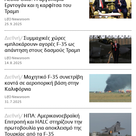
Ερντογάν και η καρφίτσα του
Τραμπ
LifO Newsroom
25.9.2025
Διεθνή
Συμμαχικές χώρες
«μπλοκάρουν» αγορές F-35 ως
απάντηση στους δασμούς Τραμπ
LifO Newsroom
14.8.2025
Διεθνή
Μαχητικό F-35 συνετρίβη
κοντά σε αεροπορική βάση στην
Καλιφόρνια
LifO Newsroom
31.7.2025
Διεθνή
ΗΠΑ: Αμερικανοεβραϊκή
Επιτροπή και HALC στηρίζουν την
πρωτοβουλία για αποκλεισμό της
Τουρκίας από τα F-35