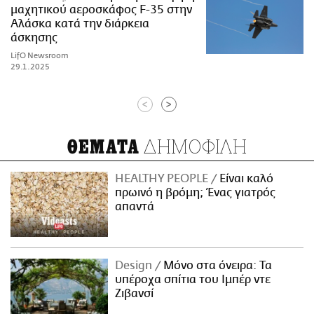
μαχητικού αεροσκάφος F-35 στην
Αλάσκα κατά την διάρκεια
άσκησης
LifO Newsroom
29.1.2025
<
>
ΔΗΜΟΦΙΛΗ
ΘΕΜΑΤΑ
HEALTHY PEOPLE
Είναι καλό
πρωινό η βρόμη; Ένας γιατρός
απαντά
Design
Μόνο στα όνειρα: Τα
υπέροχα σπίτια του Ιμπέρ ντε
Ζιβανσί