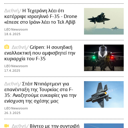
Διεθνή
Η Τεχεράνη λέει ότι
κατέρριψε ισραηλινό F-35 - Drone
«έπεσε στο Ιράν» λέει το Τελ Αβίβ
LifO Newsroom
18.6.2025
Διεθνή
Gripen: Η σουηδική
εναλλακτική που αμφισβητεί την
κυριαρχία του F-35
LifO Newsroom
17.4.2025
Διεθνή
Στέιτ Ντιπάρτμεντ για
επανένταξη της Τουρκίας στα F-
35: Αναζητούμε ευκαιρίες για την
ενίσχυση της σχέσης μας
LifO Newsroom
26.3.2025
Διεθνή
Βίντεο με την συντριβή