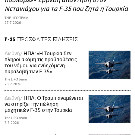
πουλάμε» - Έμμεση απάντηση στον
ΑΜΠΑ
Νετανιάχου για τα F-35 που ζητά η Τουρκία
PRINT
THE LIFO TEAM
27.7.2026
ΠΡΟΣΦΑΤΕΣ ΕΙΔΗΣΕΙΣ
F-35
Διεθνή
ΗΠΑ: «Η Τουρκία δεν
πληροί ακόμη τις προϋποθέσεις
του νόμου για ενδεχόμενη
παραλαβή των F-35»
The LiFO team
23.7.2026
Διεθνή
ΗΠΑ: Ο Τραμπ αναμένεται
να στηρίξει την πώληση
μαχητικών F-35 στην Τουρκία
The LiFO team
7.7.2026