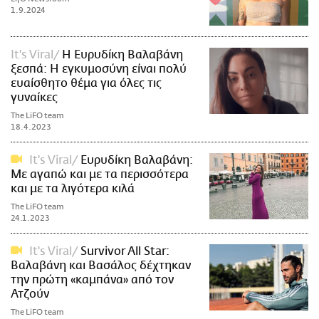
1.9.2024
It's Viral
Η Ευρυδίκη Βαλαβάνη
ξεσπά: Η εγκυμοσύνη είναι πολύ
ευαίσθητο θέμα για όλες τις
γυναίκες
The LiFO team
18.4.2023
It's Viral
Ευρυδίκη Βαλαβάνη:
Με αγαπώ και με τα περισσότερα
και με τα λιγότερα κιλά
The LiFO team
24.1.2023
It's Viral
Survivor All Star:
Βαλαβάνη και Βασάλος δέχτηκαν
την πρώτη «καμπάνα» από τον
Ατζούν
The LiFO team