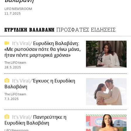
Βαλαβάνη
ΑΜΠΑ
LIFO NEWSROOM
PRINT
11.7.2025
ΠΡΟΣΦΑΤΕΣ ΕΙΔΗΣΕΙΣ
ΕΥΡΥΔΙΚΗ ΒΑΛΑΒΑΝΗ
It's Viral
Ευρυδίκη Βαλαβάνη:
«Με ρωτούσαν πότε θα γίνω μάνα,
ήταν πέντε μαρτυρικά χρόνια»
The LiFO team
28.5.2025
It's Viral
Έγκυος η Ευρυδίκη
Βαλαβάνη
The LiFO team
7.3.2025
It's Viral
Παντρεύτηκε η
Ευρυδίκη Βαλαβάνη
LifO Newsroom