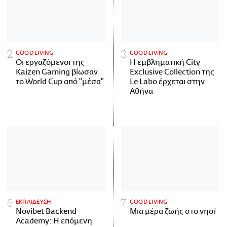
GOOD LIVING
GOOD LIVING
Οι εργαζόμενοι της
Η εμβληματική City
Kaizen Gaming βίωσαν
Exclusive Collection της
το World Cup από "μέσα"
Le Labo έρχεται στην
Αθήνα
ΕΚΠΑΙΔΕΥΣΗ
GOOD LIVING
Novibet Backend
Μια μέρα ζωής στο νησί
Academy: Η επόμενη