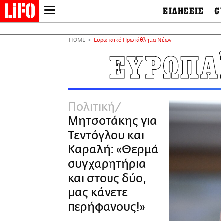
ΕΙΔΗΣΕΙΣ
C
LIFO SHOP
Ελλάδα
Ο
Διεθνή
Μ
NEWSLETTER
HOME
Ευρωπαϊκό Πρωτάθλημα Νέων
Πολιτική
Θ
ΜΙΚΡΟΠΡΑΓΜΑΤΑ
ΕΥΡΩΠΑ
Οικονομία
Ει
THE GOOD LIFO
Πολιτισμός
Βι
LIFOLAND
Αθλητισμός
Αρ
CITY GUIDE
& 
Περιβάλλον
Πολιτική
D
ΑΜΠΑ
TV & Media
Φ
Μητσοτάκης για
PRINT
Tech &
Science
Τεντόγλου και
European Lifo
Καραλή: «Θερμά
συγχαρητήρια
και στους δύο,
μας κάνετε
περήφανους!»