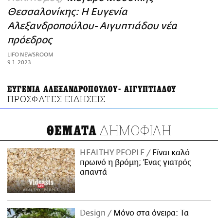
ΑΜΠΑ
Θεσσαλονίκης: Η Ευγενία
PRINT
Αλεξανδροπούλου- Αιγυπτιάδου νέα
πρόεδρος
LIFO NEWSROOM
9.1.2023
ΕΥΓΕΝΙΑ ΑΛΕΞΑΝΔΡΟΠΟΥΛΟΥ- ΑΙΓΥΠΤΙΑΔΟΥ
ΠΡΟΣΦΑΤΕΣ ΕΙΔΗΣΕΙΣ
ΔΗΜΟΦΙΛΗ
ΘΕΜΑΤΑ
HEALTHY PEOPLE
Είναι καλό
πρωινό η βρόμη; Ένας γιατρός
απαντά
Design
Μόνο στα όνειρα: Τα