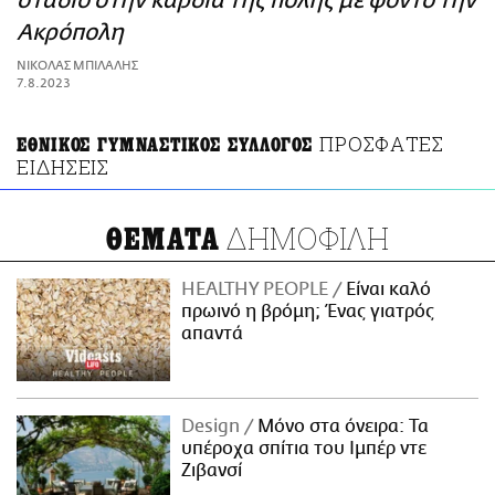
στάδιο στην καρδιά της πόλης με φόντο την
ΑΜΠΑ
Ακρόπολη
PRINT
ΝΙΚΟΛΑΣ ΜΠΙΛΑΛΗΣ
7.8.2023
ΠΡΟΣΦΑΤΕΣ
ΕΘΝΙΚΟΣ ΓΥΜΝΑΣΤΙΚΟΣ ΣΥΛΛΟΓΟΣ
ΕΙΔΗΣΕΙΣ
ΔΗΜΟΦΙΛΗ
ΘΕΜΑΤΑ
HEALTHY PEOPLE
Είναι καλό
πρωινό η βρόμη; Ένας γιατρός
απαντά
Design
Μόνο στα όνειρα: Τα
υπέροχα σπίτια του Ιμπέρ ντε
Ζιβανσί