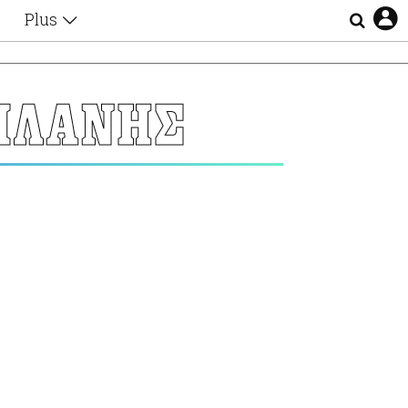
Plus
Θέματα
Συνεντεύξεις
Videos
ΠΛΑΝΗΣ
τα
Αφιερώματα
Ζώδια
Εξομολογήσεις
Blogs
η
Οι Αθηναίοι
Απώλειες
Lgbtqi+
Επιλογές