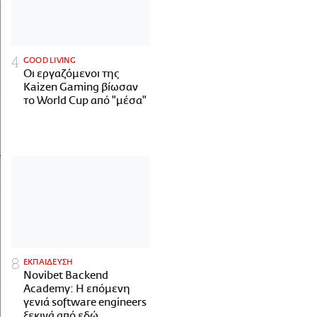
GOOD LIVING
Οι εργαζόμενοι της
Kaizen Gaming βίωσαν
το World Cup από "μέσα"
ΕΚΠΑΙΔΕΥΣΗ
Novibet Backend
Academy: Η επόμενη
γενιά software engineers
ξεκινά από εδώ