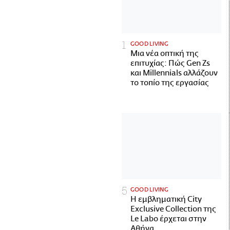
GOOD LIVING
Μια νέα οπτική της
επιτυχίας: Πώς Gen Zs
και Millennials αλλάζουν
το τοπίο της εργασίας
GOOD LIVING
Η εμβληματική City
Exclusive Collection της
Le Labo έρχεται στην
Αθήνα