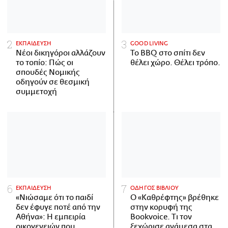
ΕΚΠΑΙΔΕΥΣΗ
GOOD LIVING
Νέοι δικηγόροι αλλάζουν
Το BBQ στο σπίτι δεν
το τοπίο: Πώς οι
θέλει χώρο. Θέλει τρόπο.
σπουδές Νομικής
οδηγούν σε θεσμική
συμμετοχή
ΕΚΠΑΙΔΕΥΣΗ
ΟΔΗΓΟΣ ΒΙΒΛΙΟΥ
«Νιώσαμε ότι το παιδί
Ο «Καθρέφτης» βρέθηκε
δεν έφυγε ποτέ από την
στην κορυφή της
Αθήνα»: Η εμπειρία
Bookvoice. Τι τον
οικογενειών που
ξεχώρισε ανάμεσα στα