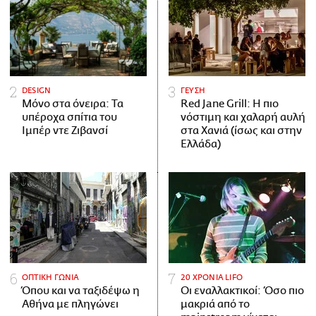
DESIGN
ΓΕΥΣΗ
Μόνο στα όνειρα: Τα
Red Jane Grill: Η πιο
υπέροχα σπίτια του
νόστιμη και χαλαρή αυλή
Ιμπέρ ντε Ζιβανσί
στα Χανιά (ίσως και στην
Ελλάδα)
ΟΠΤΙΚΗ ΓΩΝΙΑ
20 ΧΡΟΝΙΑ LIFO
Όπου και να ταξιδέψω η
Οι εναλλακτικοί: Όσο πιο
Αθήνα με πληγώνει
μακριά από το