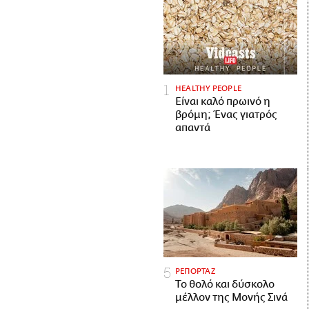
HEALTHY PEOPLE
Είναι καλό πρωινό η
βρόμη; Ένας γιατρός
απαντά
ΡΕΠΟΡΤΑΖ
Το θολό και δύσκολο
μέλλον της Μονής Σινά