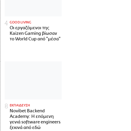
GOOD LIVING
Οι εργαζόμενοι της
Kaizen Gaming βίωσαν
το World Cup από "μέσα"
ΕΚΠΑΙΔΕΥΣΗ
Novibet Backend
Academy: Η επόμενη
γενιά software engineers
ξεκινά από εδώ