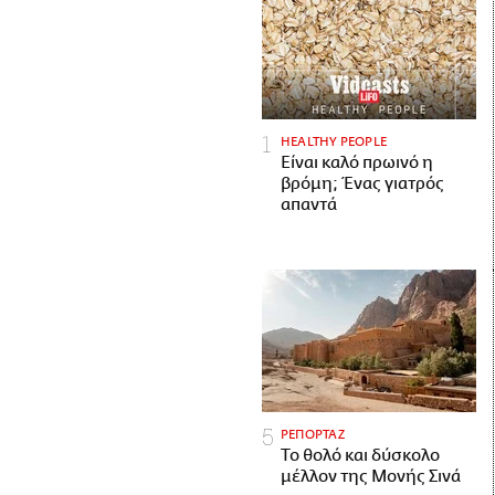
HEALTHY PEOPLE
Είναι καλό πρωινό η
βρόμη; Ένας γιατρός
απαντά
ΡΕΠΟΡΤΑΖ
Το θολό και δύσκολο
μέλλον της Μονής Σινά