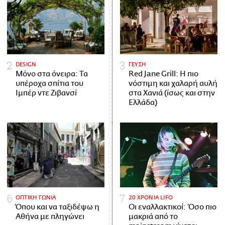
DESIGN
ΓΕΥΣΗ
Μόνο στα όνειρα: Τα
Red Jane Grill: Η πιο
υπέροχα σπίτια του
νόστιμη και χαλαρή αυλή
Ιμπέρ ντε Ζιβανσί
στα Χανιά (ίσως και στην
Ελλάδα)
ΟΠΤΙΚΗ ΓΩΝΙΑ
20 ΧΡΟΝΙΑ LIFO
Όπου και να ταξιδέψω η
Οι εναλλακτικοί: Όσο πιο
Αθήνα με πληγώνει
μακριά από το