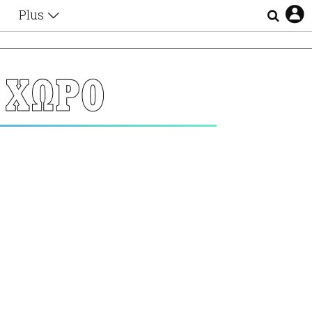
Plus
Θέματα
Συνεντεύξεις
Videos
 ΧΩΡΟ
τα
Αφιερώματα
Ζώδια
Εξομολογήσεις
Blogs
η
Οι Αθηναίοι
Απώλειες
Lgbtqi+
Επιλογές