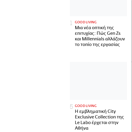
GOOD LIVING
Μια νέα οπτική της
επιτυχίας: Πώς Gen Zs
και Millennials αλλάζουν
το τοπίο της εργασίας
GOOD LIVING
Η εμβληματική City
Exclusive Collection της
Le Labo έρχεται στην
Αθήνα